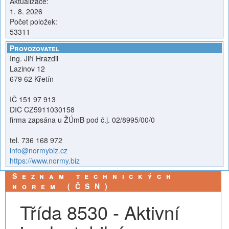
Aktualizace:
1. 8. 2026
Počet položek:
53311
Provozovatel
Ing. Jiří Hrazdil
Lazinov 12
679 62 Křetín
IČ 151 97 913
DIČ CZ5911030158
firma zapsána u ŽÚmB pod č.j. 02/8995/00/0
tel. 736 168 972
info@normybiz.cz
https://www.normy.biz
Seznam technických
norem (ČSN)
Třída 8530 - Aktivní