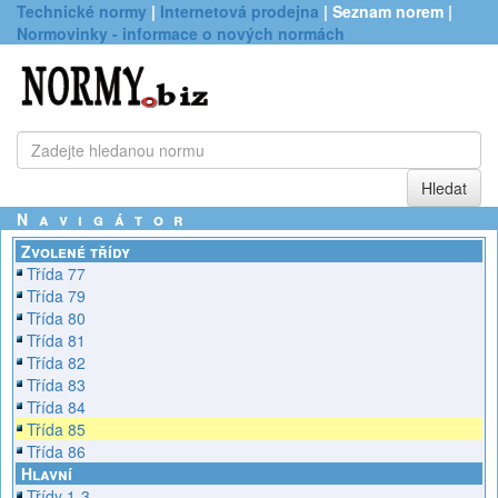
Technické normy
|
Internetová prodejna
| Seznam norem |
Normovinky - informace o nových normách
Navigátor
Zvolené třídy
Třída 77
Třída 79
Třída 80
Třída 81
Třída 82
Třída 83
Třída 84
Třída 85
Třída 86
Hlavní
Třídy 1-3