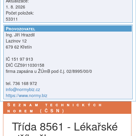
Aktualizace:
1. 8. 2026
Počet položek:
53311
Provozovatel
Ing. Jiří Hrazdil
Lazinov 12
679 62 Křetín
IČ 151 97 913
DIČ CZ5911030158
firma zapsána u ŽÚmB pod č.j. 02/8995/00/0
tel. 736 168 972
info@normybiz.cz
https://www.normy.biz
Seznam technických
norem (ČSN)
Třída 8561 - Lékařské