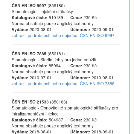
ČSN EN ISO 9997
(856180)
Stomatologie - Injekční stříkačky
Katalogové číslo:
510139
Cena:
230 Kč
Norma obsahuje pouze anglický text normy.
Vydána:
2020-08-01
Účinnost:
2020-09-01
zobrazit podrobnosti nebo objednat ČSN EN ISO 9997
ČSN EN ISO 7885
(856181)
Stomatologie - Sterilní jehly pro jedno použití
Katalogové číslo:
85994
Cena:
230 Kč
Norma obsahuje pouze anglický text normy.
Vydána:
2010-07-01
Účinnost:
2010-08-01
zobrazit podrobnosti nebo objednat ČSN EN ISO 7885
ČSN EN ISO 21533
(856183)
Stomatologie - Obnovitelné stomatologické stříkačky pro
intraligamentózní injekce
Katalogové číslo:
504987
Cena:
230 Kč
Norma obsahuje pouze anglický text normy.
Vydána:
2018-08-01
Účinnost:
2018-09-01