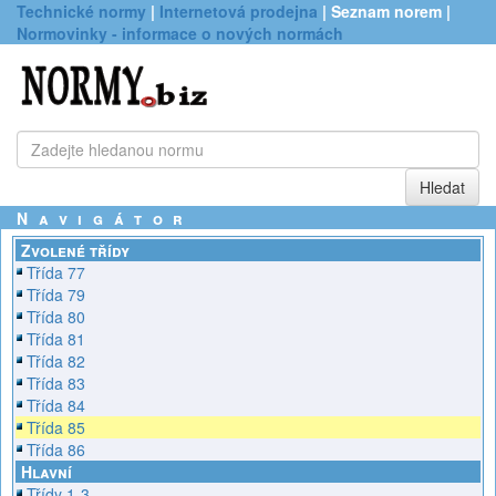
Technické normy
|
Internetová prodejna
| Seznam norem |
Normovinky - informace o nových normách
Navigátor
Zvolené třídy
Třída 77
Třída 79
Třída 80
Třída 81
Třída 82
Třída 83
Třída 84
Třída 85
Třída 86
Hlavní
Třídy 1-3