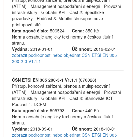
Přístup, koncová zařízení, přenos a multiplexování
(ATTM) - Management hospodaření s energií - Provozní
infrastruktury - Globální KPI - Část 2: Specifické
požadavky - Podčást 3: Mobilní širokopásmové
přístupové sítě
Katalogové číslo:
506524
Cena:
350 Kč
Norma obsahuje anglický text normy a českou titulní
stranu.
Vydána:
2019-01-01
Účinnost:
2019-02-01
zobrazit podrobnosti nebo objednat ČSN ETSI EN 305
200-2-3 V1.1.1
ČSN ETSI EN 305 200-3-1 V1.1.1
(870026)
Přístup, koncová zařízení, přenos a multiplexování
(ATTM) - Management hospodaření s energií - Provozní
infrastruktury - Globální KPI - Část 3: Stanoviště ICT -
Podčást 1: DCEM
Katalogové číslo:
505793
Cena:
440 Kč
Norma obsahuje anglický text normy a českou titulní
stranu.
Vydána:
2018-09-01
Účinnost:
2018-10-01
zobrazit podrobnosti nebo objednat ČSN ETSI EN 305