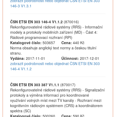
zobrazit podrobnosti nebo objednat ČSN ETSI EN 303
146-3 V1.3.1
ČSN ETSI EN 303 146-4 V1.1.2
(870016)
Rekonfigurovatelné rádiové systémy (RRS) - Informační
modely a protokoly mobilních zařízení (MD) - Část 4:
Rádiové programovací rozhraní (RPI)
Katalogové číslo:
503657
Cena:
440 Kč
Norma obsahuje anglický text normy a českou titulní
stranu.
Vydána:
2017-11-01
Účinnost:
2017-12-01
zobrazit podrobnosti nebo objednat ČSN ETSI EN 303
146-4 V1.1.2
ČSN ETSI EN 303 387 V1.1.1
(870017)
Rekonfigurovatelné rádiové systémy (RRS) - Signalizační
protokoly a výměna informací pro koordinované
využívání volných míst mezi TV kanály - Rozhraní mezi
kognitivním rádiovým systémem (CRS) a koordinátorem
spektra (SC)
Katalogové číslo:
500260
Cena:
590 Kč