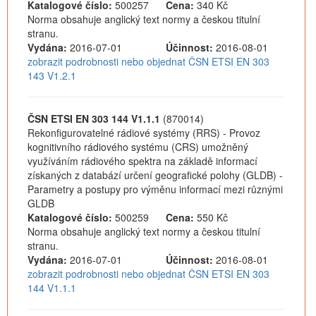
Katalogové číslo:
500257
Cena:
340 Kč
Norma obsahuje anglický text normy a českou titulní
stranu.
Vydána:
2016-07-01
Účinnost:
2016-08-01
zobrazit podrobnosti nebo objednat ČSN ETSI EN 303
143 V1.2.1
ČSN ETSI EN 303 144 V1.1.1
(870014)
Rekonfigurovatelné rádiové systémy (RRS) - Provoz
kognitivního rádiového systému (CRS) umožněný
využíváním rádiového spektra na základě informací
získaných z databází určení geografické polohy (GLDB) -
Parametry a postupy pro výměnu informací mezi různými
GLDB
Katalogové číslo:
500259
Cena:
550 Kč
Norma obsahuje anglický text normy a českou titulní
stranu.
Vydána:
2016-07-01
Účinnost:
2016-08-01
zobrazit podrobnosti nebo objednat ČSN ETSI EN 303
144 V1.1.1