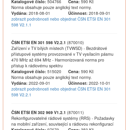
Katalogové číslo:
504766
Cena:
590 Kč
Norma obsahuje pouze anglický text normy.
Vydána:
2018-08-01
Účinnost:
2018-09-01
zobrazit podrobnosti nebo objednat ČSN ETSI EN 301
598 V2.1.1
ČSN ETSI EN 301 598 V2.2.1
(870010)
Zařízení v TV bílých místech (TVWSD) - Bezdrátové
přístupové systémy provozované v TV vysílacím pásmu
470 MHz až 694 MHz - Harmonizovaná norma pro
přístup k rádiovému spektru
Katalogové číslo:
515020
Cena:
590 Kč
Norma obsahuje pouze anglický text normy.
Vydána:
2022-09-01
Účinnost:
2022-10-01
zobrazit podrobnosti nebo objednat ČSN ETSI EN 301
598 V2.2.1
ČSN ETSI EN 302 969 V1.2.1
(870011)
Rekonfigurovatelné rádiové systémy (RRS) - Požadavky
na mobilní zařízení, související s rádiovou rekonfigurací
Katalogové číslo:
97679
Cena:
350 Kč