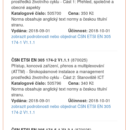
prostředků životního cyklu - Část 1: Přehled, společné a
obecné aspekty
Katalogové číslo:
505700
Cena:
350 Kč
Norma obsahuje anglický text normy a českou titulní
stranu.
Vydána:
2018-09-01
Účinnost:
2018-10-01
zobrazit podrobnosti nebo objednat ČSN ETSI EN 305
174-1 V1.1.1
ČSN ETSI EN 305 174-2 V1.1.1
(870025)
Přístup, koncová zařízení, přenos a multiplexování
(ATTM) - Širokopásmové instalace a management
prostředků životního cyklu - Část 2: Stanoviště ICT
Katalogové číslo:
505796
Cena:
340 Kč
Norma obsahuje anglický text normy a českou titulní
stranu.
Vydána:
2018-09-01
Účinnost:
2018-10-01
zobrazit podrobnosti nebo objednat ČSN ETSI EN 305
174-2 V1.1.1
ČSN ETSI EN 305 174-5-1 V1.3.1
(870025)