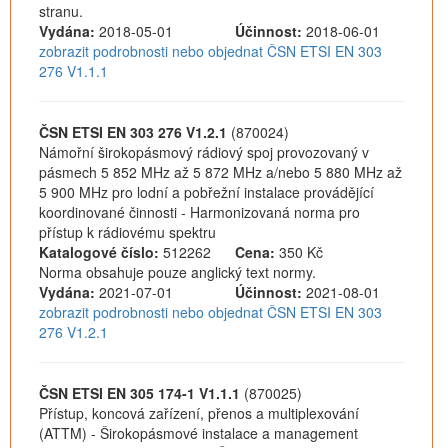
stranu.
Vydána:
2018-05-01
Účinnost:
2018-06-01
zobrazit podrobnosti nebo objednat ČSN ETSI EN 303
276 V1.1.1
ČSN ETSI EN 303 276 V1.2.1
(870024)
Námořní širokopásmový rádiový spoj provozovaný v
pásmech 5 852 MHz až 5 872 MHz a/nebo 5 880 MHz až
5 900 MHz pro lodní a pobřežní instalace provádějící
koordinované činnosti - Harmonizovaná norma pro
přístup k rádiovému spektru
Katalogové číslo:
512262
Cena:
350 Kč
Norma obsahuje pouze anglický text normy.
Vydána:
2021-07-01
Účinnost:
2021-08-01
zobrazit podrobnosti nebo objednat ČSN ETSI EN 303
276 V1.2.1
ČSN ETSI EN 305 174-1 V1.1.1
(870025)
Přístup, koncová zařízení, přenos a multiplexování
(ATTM) - Širokopásmové instalace a management