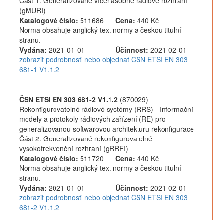
Část 1: Generalizované vícenásobné rádiové rozhraní
(gMURI)
Katalogové číslo:
511686
Cena:
440 Kč
Norma obsahuje anglický text normy a českou titulní
stranu.
Vydána:
2021-01-01
Účinnost:
2021-02-01
zobrazit podrobnosti nebo objednat ČSN ETSI EN 303
681-1 V1.1.2
ČSN ETSI EN 303 681-2 V1.1.2
(870029)
Rekonfigurovatelné rádiové systémy (RRS) - Informační
modely a protokoly rádiových zařízení (RE) pro
generalizovanou softwarovou architekturu rekonfigurace -
Část 2: Generalizované rekonfigurovatelné
vysokofrekvenční rozhraní (gRRFI)
Katalogové číslo:
511720
Cena:
440 Kč
Norma obsahuje anglický text normy a českou titulní
stranu.
Vydána:
2021-01-01
Účinnost:
2021-02-01
zobrazit podrobnosti nebo objednat ČSN ETSI EN 303
681-2 V1.1.2