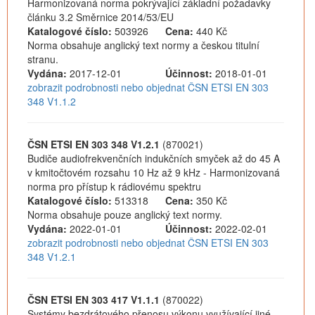
Harmonizovaná norma pokrývající základní požadavky
článku 3.2 Směrnice 2014/53/EU
Katalogové číslo:
503926
Cena:
440 Kč
Norma obsahuje anglický text normy a českou titulní
stranu.
Vydána:
2017-12-01
Účinnost:
2018-01-01
zobrazit podrobnosti nebo objednat ČSN ETSI EN 303
348 V1.1.2
ČSN ETSI EN 303 348 V1.2.1
(870021)
Budiče audiofrekvenčních indukčních smyček až do 45 A
v kmitočtovém rozsahu 10 Hz až 9 kHz - Harmonizovaná
norma pro přístup k rádiovému spektru
Katalogové číslo:
513318
Cena:
350 Kč
Norma obsahuje pouze anglický text normy.
Vydána:
2022-01-01
Účinnost:
2022-02-01
zobrazit podrobnosti nebo objednat ČSN ETSI EN 303
348 V1.2.1
ČSN ETSI EN 303 417 V1.1.1
(870022)
Systémy bezdrátového přenosu výkonu využívající jiné