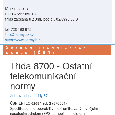
IČ 151 97 913
DIČ CZ5911030158
firma zapsána u ŽÚmB pod č.j. 02/8995/00/0
tel. 736 168 972
info@normybiz.cz
https://www.normy.biz
Seznam technických
norem (ČSN)
Třída 8700 - Ostatní
telekomunikační
normy
Zobrazit obsah třídy 87
ČSN EN IEC 62684 ed. 2
(870001)
Specifikace interoperability mezi unifikovaným vnějším
napájecím zdrojem (EPS) a mobilními telefony