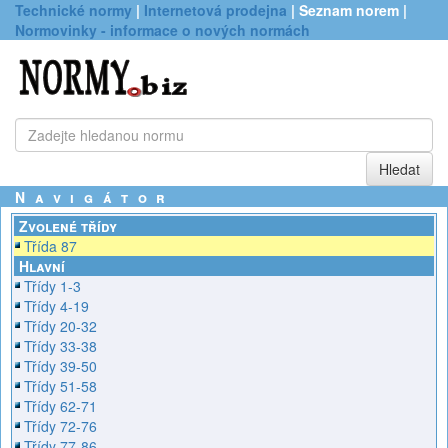
Technické normy
|
Internetová prodejna
| Seznam norem |
Normovinky - informace o nových normách
Navigátor
Zvolené třídy
Třída 87
Hlavní
Třídy 1-3
Třídy 4-19
Třídy 20-32
Třídy 33-38
Třídy 39-50
Třídy 51-58
Třídy 62-71
Třídy 72-76
Třídy 77-86