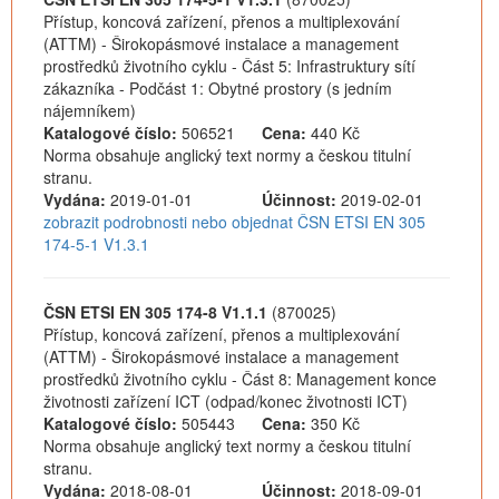
Přístup, koncová zařízení, přenos a multiplexování
(ATTM) - Širokopásmové instalace a management
prostředků životního cyklu - Část 5: Infrastruktury sítí
zákazníka - Podčást 1: Obytné prostory (s jedním
nájemníkem)
Katalogové číslo:
506521
Cena:
440 Kč
Norma obsahuje anglický text normy a českou titulní
stranu.
Vydána:
2019-01-01
Účinnost:
2019-02-01
zobrazit podrobnosti nebo objednat ČSN ETSI EN 305
174-5-1 V1.3.1
ČSN ETSI EN 305 174-8 V1.1.1
(870025)
Přístup, koncová zařízení, přenos a multiplexování
(ATTM) - Širokopásmové instalace a management
prostředků životního cyklu - Část 8: Management konce
životnosti zařízení ICT (odpad/konec životnosti ICT)
Katalogové číslo:
505443
Cena:
350 Kč
Norma obsahuje anglický text normy a českou titulní
stranu.
Vydána:
2018-08-01
Účinnost:
2018-09-01