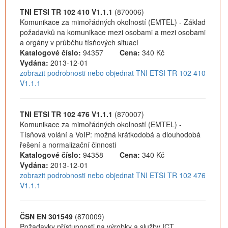
TNI ETSI TR 102 410 V1.1.1
(870006)
Komunikace za mimořádných okolností (EMTEL) - Základ
požadavků na komunikace mezi osobami a mezi osobami
a orgány v průběhu tísňových situací
Katalogové číslo:
94357
Cena:
340 Kč
Vydána:
2013-12-01
zobrazit podrobnosti nebo objednat TNI ETSI TR 102 410
V1.1.1
TNI ETSI TR 102 476 V1.1.1
(870007)
Komunikace za mimořádných okolností (EMTEL) -
Tísňová volání a VoIP: možná krátkodobá a dlouhodobá
řešení a normalizační činnosti
Katalogové číslo:
94358
Cena:
340 Kč
Vydána:
2013-12-01
zobrazit podrobnosti nebo objednat TNI ETSI TR 102 476
V1.1.1
ČSN EN 301549
(870009)
Požadavky přístupnosti na výrobky a služby ICT