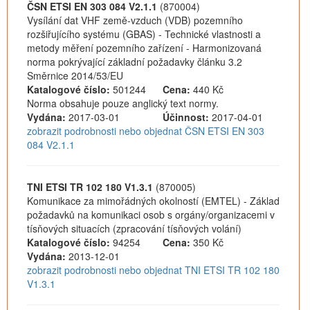
ČSN ETSI EN 303 084 V2.1.1
(870004)
Vysílání dat VHF země-vzduch (VDB) pozemního
rozšiřujícího systému (GBAS) - Technické vlastnosti a
metody měření pozemního zařízení - Harmonizovaná
norma pokrývající základní požadavky článku 3.2
Směrnice 2014/53/EU
Katalogové číslo:
501244
Cena:
440 Kč
Norma obsahuje pouze anglický text normy.
Vydána:
2017-03-01
Účinnost:
2017-04-01
zobrazit podrobnosti nebo objednat ČSN ETSI EN 303
084 V2.1.1
TNI ETSI TR 102 180 V1.3.1
(870005)
Komunikace za mimořádných okolností (EMTEL) - Základ
požadavků na komunikaci osob s orgány/organizacemi v
tísňových situacích (zpracování tísňových volání)
Katalogové číslo:
94254
Cena:
350 Kč
Vydána:
2013-12-01
zobrazit podrobnosti nebo objednat TNI ETSI TR 102 180
V1.3.1