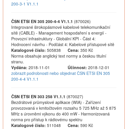
200-3-1 V1.1.1
ČSN ETSI EN 305 200-4-4 V1.1.1
(870026)
Integrované širokopásmové kabelové telekomunikační
sítě (CABLE) - Management hospodaření s energií -
Provozní infrastruktury - Globální KPI - Část 4:
Hodnocení návrhu - Podčást 4: Kabelové přístupové sítě
Katalogové číslo:
505838
Cena:
350 Kč
Norma obsahuje anglický text normy a českou titulní
stranu.
Vydána:
2018-11-01
Účinnost:
2018-12-01
zobrazit podrobnosti nebo objednat ČSN ETSI EN 305
200-4-4 V1.1.1
ČSN ETSI EN 303 258 V1.1.1
(870027)
Bezdrátové průmyslové aplikace (WIA) - Zařízení
provozovaná v kmitočtovém rozsahu 5 725 MHz až 5 875
MHz s úrovněmi výkonu do 400 mW - Harmonizovaná
norma pro přístup k rádiovému spektru
Katalogové číslo:
511048
Cena:
590 Kč