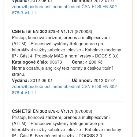
Vydána:
2012-06-01
Účinnost:
2012-07-01
zobrazit podrobnosti nebo objednat ČSN ETSI EN 302
878-3 V1.1.1
ČSN ETSI EN 302 878-4 V1.1.1
(870003)
Přístup, koncová zařízení, přenos a multiplexování
(ATTM) - Přenosové systémy třetí generace pro
interaktivní služby kabelové televize - Kabelové modemy
IP - Část 4: Protokoly MAC a horní vrstvy - DOCSIS 3.0
Katalogové číslo:
90673
Cena:
4 200 Kč
Norma obsahuje anglický text normy a českou titulní
stranu.
Vydána:
2012-06-01
Účinnost:
2012-07-01
zobrazit podrobnosti nebo objednat ČSN ETSI EN 302
878-4 V1.1.1
ČSN ETSI EN 302 878-5 V1.1.1
(870003)
Přístup, koncová zařízení, přenos a multiplexování
(ATTM) - Přenosové systémy třetí generace pro
interaktivní služby kabelové televize - Kabelové modemy
IP - Část 5: Bezpečnostní služby - DOCSIS 3.0