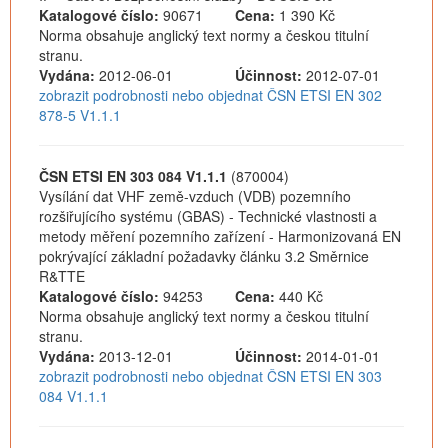
Katalogové číslo:
90671
Cena:
1 390 Kč
Norma obsahuje anglický text normy a českou titulní
stranu.
Vydána:
2012-06-01
Účinnost:
2012-07-01
zobrazit podrobnosti nebo objednat ČSN ETSI EN 302
878-5 V1.1.1
ČSN ETSI EN 303 084 V1.1.1
(870004)
Vysílání dat VHF země-vzduch (VDB) pozemního
rozšiřujícího systému (GBAS) - Technické vlastnosti a
metody měření pozemního zařízení - Harmonizovaná EN
pokrývající základní požadavky článku 3.2 Směrnice
R&TTE
Katalogové číslo:
94253
Cena:
440 Kč
Norma obsahuje anglický text normy a českou titulní
stranu.
Vydána:
2013-12-01
Účinnost:
2014-01-01
zobrazit podrobnosti nebo objednat ČSN ETSI EN 303
084 V1.1.1