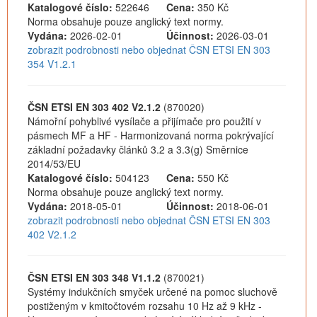
Katalogové číslo:
522646
Cena:
350 Kč
Norma obsahuje pouze anglický text normy.
Vydána:
2026-02-01
Účinnost:
2026-03-01
zobrazit podrobnosti nebo objednat ČSN ETSI EN 303
354 V1.2.1
ČSN ETSI EN 303 402 V2.1.2
(870020)
Námořní pohyblivé vysílače a přijímače pro použití v
pásmech MF a HF - Harmonizovaná norma pokrývající
základní požadavky článků 3.2 a 3.3(g) Směrnice
2014/53/EU
Katalogové číslo:
504123
Cena:
550 Kč
Norma obsahuje pouze anglický text normy.
Vydána:
2018-05-01
Účinnost:
2018-06-01
zobrazit podrobnosti nebo objednat ČSN ETSI EN 303
402 V2.1.2
ČSN ETSI EN 303 348 V1.1.2
(870021)
Systémy indukčních smyček určené na pomoc sluchově
postiženým v kmitočtovém rozsahu 10 Hz až 9 kHz -