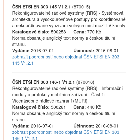
ČSN ETSI EN 303 145 V1.2.1
(870015)
Rekonfigurovatelné rádiové systémy (RRS) - Systémová
architektura a vysokoúrovňové postupy pro koordinované
a nekoordinované využívání volných míst mezi TV kanály
Katalogové číslo:
500258
Cena:
770 Kč
Norma obsahuje anglický text normy a českou titulní
stranu.
Vydána:
2016-07-01
Účinnost:
2016-08-01
zobrazit podrobnosti nebo objednat ČSN ETSI EN 303
145 V1.2.1
ČSN ETSI EN 303 146-1 V1.2.1
(870016)
Rekonfigurovatelné rádiové systémy (RRS) - Informační
modely a protokoly mobilních zařízení - Část 1:
Vícenásobné rádiové rozhraní (MURI)
Katalogové číslo:
500261
Cena:
440 Kč
Norma obsahuje anglický text normy a českou titulní
stranu.
Vydána:
2016-07-01
Účinnost:
2016-08-01
zobrazit podrobnosti nebo objednat ČSN ETSI EN 303
146-1 V1.2.1