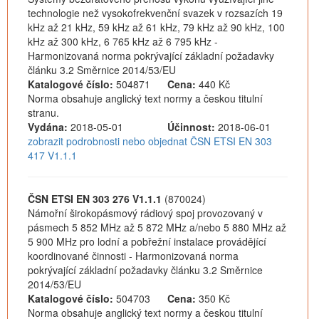
technologie než vysokofrekvenční svazek v rozsazích 19
kHz až 21 kHz, 59 kHz až 61 kHz, 79 kHz až 90 kHz, 100
kHz až 300 kHz, 6 765 kHz až 6 795 kHz -
Harmonizovaná norma pokrývající základní požadavky
článku 3.2 Směrnice 2014/53/EU
Katalogové číslo:
504871
Cena:
440 Kč
Norma obsahuje anglický text normy a českou titulní
stranu.
Vydána:
2018-05-01
Účinnost:
2018-06-01
zobrazit podrobnosti nebo objednat ČSN ETSI EN 303
417 V1.1.1
ČSN ETSI EN 303 276 V1.1.1
(870024)
Námořní širokopásmový rádiový spoj provozovaný v
pásmech 5 852 MHz až 5 872 MHz a/nebo 5 880 MHz až
5 900 MHz pro lodní a pobřežní instalace provádějící
koordinované činnosti - Harmonizovaná norma
pokrývající základní požadavky článku 3.2 Směrnice
2014/53/EU
Katalogové číslo:
504703
Cena:
350 Kč
Norma obsahuje anglický text normy a českou titulní