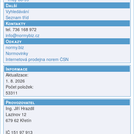
Další
Vyhledávání
Seznam tříd
Kontakty
tel. 736 168 972
info@normybiz.cz
Odkazy
normy.biz
Normovinky
Internetová prodejna norem ČSN
Informace
Aktualizace:
1. 8. 2026
Počet položek:
53311
Provozovatel
Ing. Jiří Hrazdil
Lazinov 12
679 62 Křetín
IČ 151 97 913