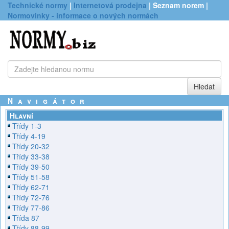
Technické normy
|
Internetová prodejna
| Seznam norem |
Normovinky - informace o nových normách
Navigátor
Hlavní
Třídy 1-3
Třídy 4-19
Třídy 20-32
Třídy 33-38
Třídy 39-50
Třídy 51-58
Třídy 62-71
Třídy 72-76
Třídy 77-86
Třída 87
Třídy 88-99