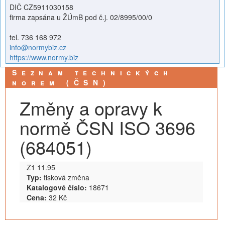
DIČ CZ5911030158
firma zapsána u ŽÚmB pod č.j. 02/8995/00/0
tel. 736 168 972
info@normybiz.cz
https://www.normy.biz
Seznam technických
norem (ČSN)
Změny a opravy k
normě ČSN ISO 3696
(684051)
Z1 11.95
Typ:
tisková změna
Katalogové číslo:
18671
Cena:
32 Kč