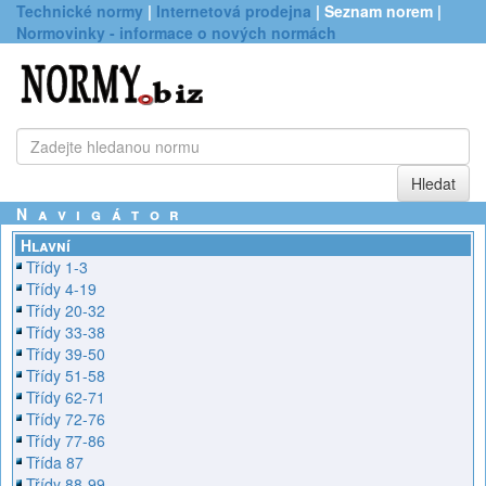
Technické normy
|
Internetová prodejna
| Seznam norem |
Normovinky - informace o nových normách
Navigátor
Hlavní
Třídy 1-3
Třídy 4-19
Třídy 20-32
Třídy 33-38
Třídy 39-50
Třídy 51-58
Třídy 62-71
Třídy 72-76
Třídy 77-86
Třída 87
Třídy 88-99