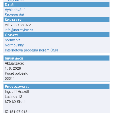
Další
Vyhledávání
Seznam tříd
Kontakty
tel. 736 168 972
info@normybiz.cz
Odkazy
normy.biz
Normovinky
Internetová prodejna norem ČSN
Informace
Aktualizace:
1. 8. 2026
Počet položek:
53311
Provozovatel
Ing. Jiří Hrazdil
Lazinov 12
679 62 Křetín
IČ 151 97 913