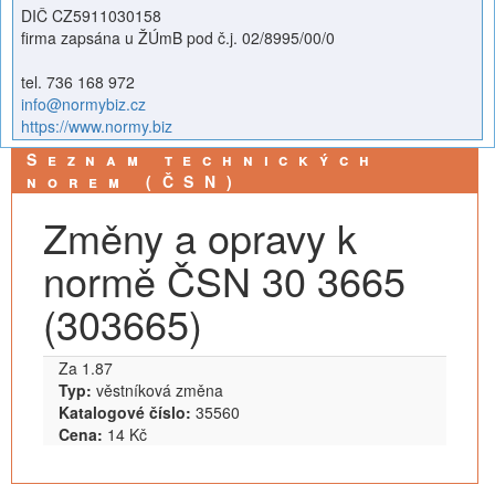
DIČ CZ5911030158
firma zapsána u ŽÚmB pod č.j. 02/8995/00/0
tel. 736 168 972
info@normybiz.cz
https://www.normy.biz
Seznam technických
norem (ČSN)
Změny a opravy k
normě ČSN 30 3665
(303665)
Za 1.87
Typ:
věstníková změna
Katalogové číslo:
35560
Cena:
14 Kč