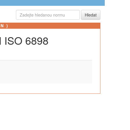
SN)
N ISO 6898