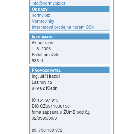
info@normybiz.cz
Odkazy
normy.biz
Normovinky
Internetová prodejna norem ČSN
Informace
Aktualizace:
1. 8. 2026
Počet položek:
53311
Provozovatel
Ing. Jiří Hrazdil
Lazinov 12
679 62 Křetín
IČ 151 97 913
DIČ CZ5911030158
firma zapsána u ŽÚmB pod č.j.
02/8995/00/0
tel. 736 168 972