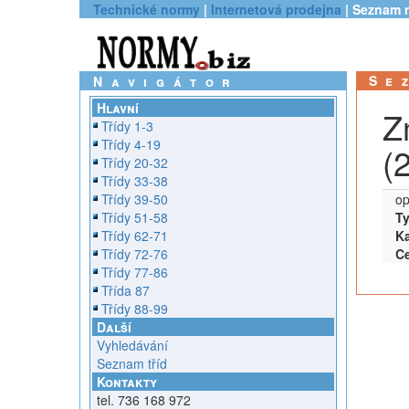
Technické normy
|
Internetová prodejna
| Seznam 
Se
Navigátor
Hlavní
Z
Třídy 1-3
Třídy 4-19
(
Třídy 20-32
Třídy 33-38
Třídy 39-50
op
Třídy 51-58
Ty
Třídy 62-71
Ka
Třídy 72-76
C
Třídy 77-86
Třída 87
Třídy 88-99
Další
Vyhledávání
Seznam tříd
Kontakty
tel. 736 168 972