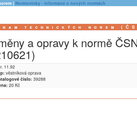
norem |
Normovinky - informace o nových normách
znam technických norem (Č
měny a opravy k normě ČS
210621)
r. 11.92
p:
věstníková oprava
talogové číslo:
39288
ena:
20 Kč