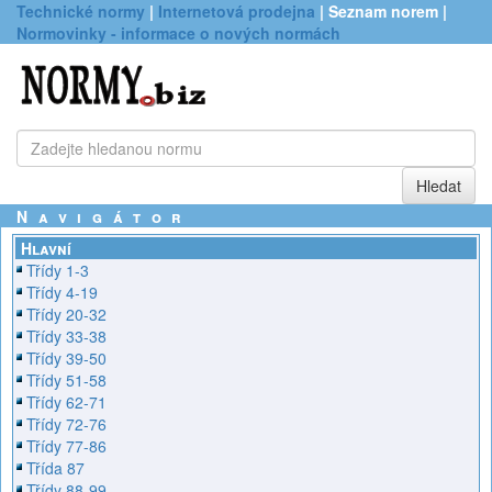
Technické normy
|
Internetová prodejna
| Seznam norem |
Normovinky - informace o nových normách
Navigátor
Hlavní
Třídy 1-3
Třídy 4-19
Třídy 20-32
Třídy 33-38
Třídy 39-50
Třídy 51-58
Třídy 62-71
Třídy 72-76
Třídy 77-86
Třída 87
Třídy 88-99