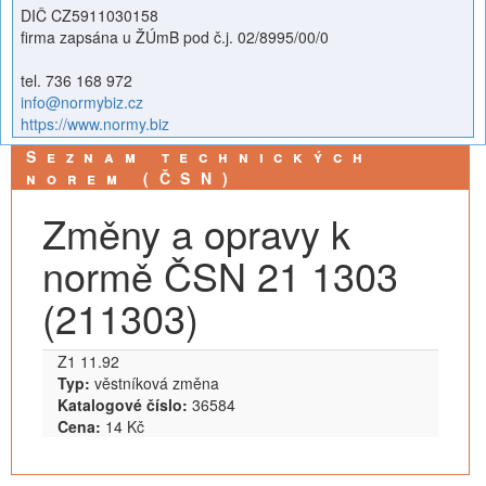
DIČ CZ5911030158
firma zapsána u ŽÚmB pod č.j. 02/8995/00/0
tel. 736 168 972
info@normybiz.cz
https://www.normy.biz
Seznam technických
norem (ČSN)
Změny a opravy k
normě ČSN 21 1303
(211303)
Z1 11.92
Typ:
věstníková změna
Katalogové číslo:
36584
Cena:
14 Kč