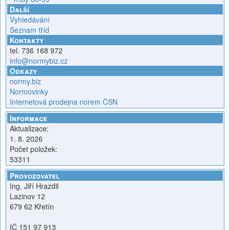
Další
Vyhledávání
Seznam tříd
Kontakty
tel. 736 168 972
info@normybiz.cz
Odkazy
normy.biz
Normovinky
Internetová prodejna norem ČSN
Informace
Aktualizace:
1. 8. 2026
Počet položek:
53311
Provozovatel
Ing. Jiří Hrazdil
Lazinov 12
679 62 Křetín
IČ 151 97 913