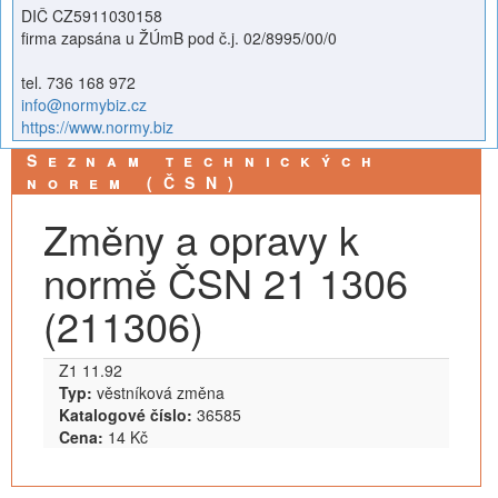
DIČ CZ5911030158
firma zapsána u ŽÚmB pod č.j. 02/8995/00/0
tel. 736 168 972
info@normybiz.cz
https://www.normy.biz
Seznam technických
norem (ČSN)
Změny a opravy k
normě ČSN 21 1306
(211306)
Z1 11.92
Typ:
věstníková změna
Katalogové číslo:
36585
Cena:
14 Kč