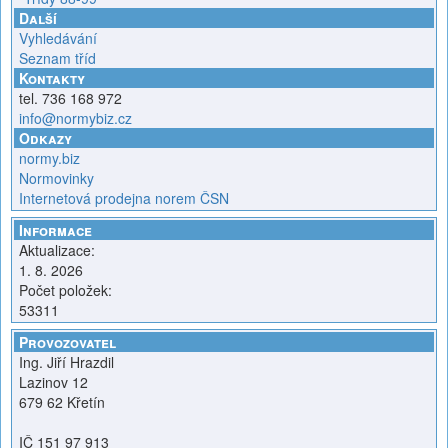
Další
Vyhledávání
Seznam tříd
Kontakty
tel. 736 168 972
info@normybiz.cz
Odkazy
normy.biz
Normovinky
Internetová prodejna norem ČSN
Informace
Aktualizace:
1. 8. 2026
Počet položek:
53311
Provozovatel
Ing. Jiří Hrazdil
Lazinov 12
679 62 Křetín
IČ 151 97 913