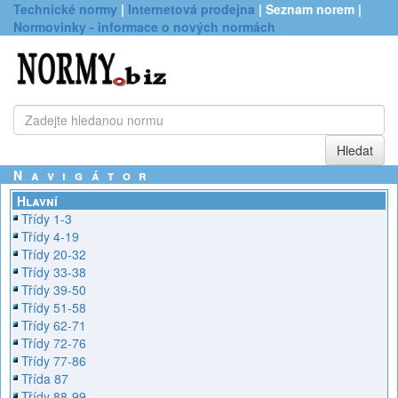
Technické normy
|
Internetová prodejna
| Seznam norem |
Normovinky - informace o nových normách
Navigátor
Hlavní
Třídy 1-3
Třídy 4-19
Třídy 20-32
Třídy 33-38
Třídy 39-50
Třídy 51-58
Třídy 62-71
Třídy 72-76
Třídy 77-86
Třída 87
Třídy 88-99