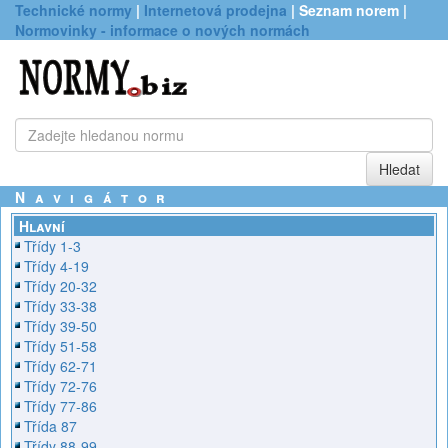
Technické normy
|
Internetová prodejna
| Seznam norem |
Normovinky - informace o nových normách
Navigátor
Hlavní
Třídy 1-3
Třídy 4-19
Třídy 20-32
Třídy 33-38
Třídy 39-50
Třídy 51-58
Třídy 62-71
Třídy 72-76
Třídy 77-86
Třída 87
Třídy 88-99