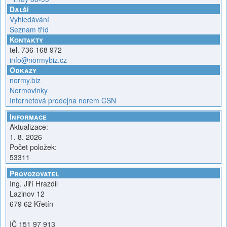
Další
Vyhledávání
Seznam tříd
Kontakty
tel. 736 168 972
info@normybiz.cz
Odkazy
normy.biz
Normovinky
Internetová prodejna norem ČSN
Informace
Aktualizace:
1. 8. 2026
Počet položek:
53311
Provozovatel
Ing. Jiří Hrazdil
Lazinov 12
679 62 Křetín
IČ 151 97 913