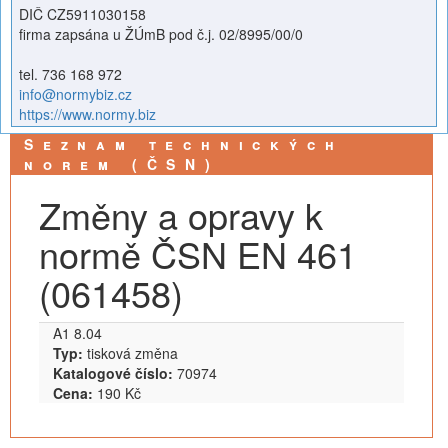
DIČ CZ5911030158
firma zapsána u ŽÚmB pod č.j. 02/8995/00/0
tel. 736 168 972
info@normybiz.cz
https://www.normy.biz
Seznam technických
norem (ČSN)
Změny a opravy k
normě ČSN EN 461
(061458)
A1 8.04
Typ:
tisková změna
Katalogové číslo:
70974
Cena:
190 Kč