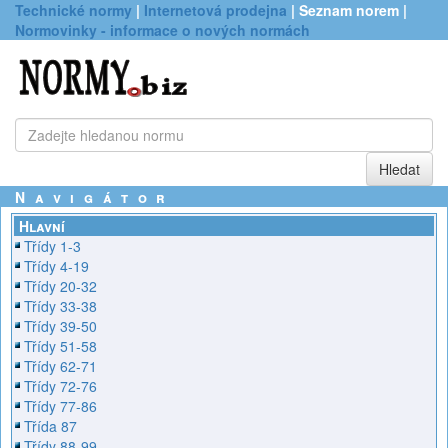
Technické normy
|
Internetová prodejna
| Seznam norem |
Normovinky - informace o nových normách
Navigátor
Hlavní
Třídy 1-3
Třídy 4-19
Třídy 20-32
Třídy 33-38
Třídy 39-50
Třídy 51-58
Třídy 62-71
Třídy 72-76
Třídy 77-86
Třída 87
Třídy 88-99