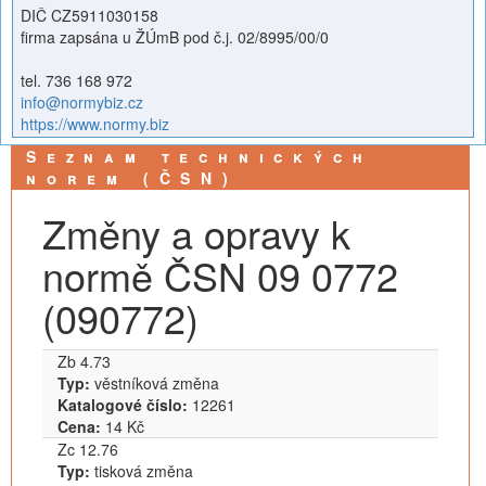
DIČ CZ5911030158
firma zapsána u ŽÚmB pod č.j. 02/8995/00/0
tel. 736 168 972
info@normybiz.cz
https://www.normy.biz
Seznam technických
norem (ČSN)
Změny a opravy k
normě ČSN 09 0772
(090772)
Zb 4.73
Typ:
věstníková změna
Katalogové číslo:
12261
Cena:
14 Kč
Zc 12.76
Typ:
tisková změna