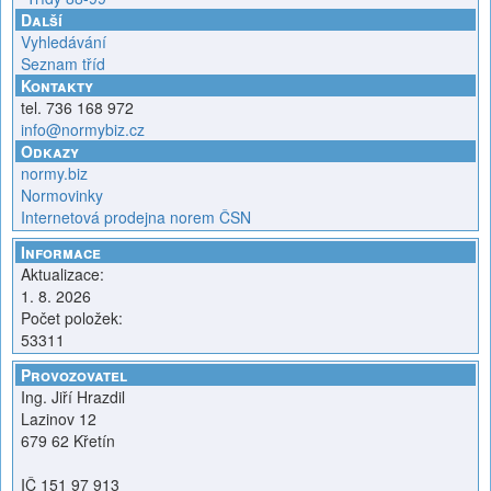
Další
Vyhledávání
Seznam tříd
Kontakty
tel. 736 168 972
info@normybiz.cz
Odkazy
normy.biz
Normovinky
Internetová prodejna norem ČSN
Informace
Aktualizace:
1. 8. 2026
Počet položek:
53311
Provozovatel
Ing. Jiří Hrazdil
Lazinov 12
679 62 Křetín
IČ 151 97 913