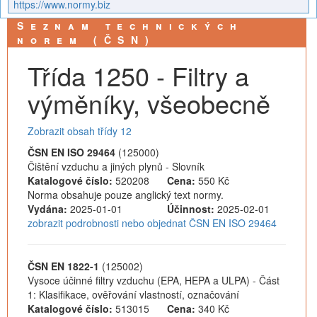
https://www.normy.biz
Seznam technických
norem (ČSN)
Třída 1250 - Filtry a
výměníky, všeobecně
Zobrazit obsah třídy 12
ČSN EN ISO 29464
(125000)
Čištění vzduchu a jiných plynů - Slovník
Katalogové číslo:
520208
Cena:
550 Kč
Norma obsahuje pouze anglický text normy.
Vydána:
2025-01-01
Účinnost:
2025-02-01
zobrazit podrobnosti nebo objednat ČSN EN ISO 29464
ČSN EN 1822-1
(125002)
Vysoce účinné filtry vzduchu (EPA, HEPA a ULPA) - Část
1: Klasifikace, ověřování vlastností, označování
Katalogové číslo:
513015
Cena:
340 Kč