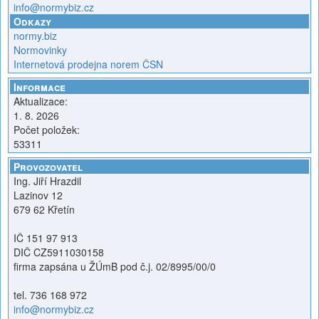
info@normybiz.cz
Odkazy
normy.biz
Normovinky
Internetová prodejna norem ČSN
Informace
Aktualizace:
1. 8. 2026
Počet položek:
53311
Provozovatel
Ing. Jiří Hrazdil
Lazinov 12
679 62 Křetín
IČ 151 97 913
DIČ CZ5911030158
firma zapsána u ŽÚmB pod č.j. 02/8995/00/0
tel. 736 168 972
info@normybiz.cz