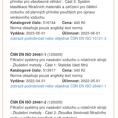
příměsí pro všeobecné větrání - Část 3: Systém
klasifikace filtračních materiálů a zařízení pro čištění
vzduchu od plynných příměsí použitých pro úpravu
venkovního vzduchu
Katalogové číslo:
516744
Cena:
440 Kč
Norma obsahuje pouze anglický text normy.
Vydána:
2023-05-01
Účinnost:
2023-06-01
zobrazit podrobnosti nebo objednat ČSN EN ISO 10121-3
ČSN EN ISO 29461-1
(125005)
Filtrační systémy pro nasávání vzduchu u rotačních strojů
- Zkušební metody - Část 1: Statické části filtrů
Katalogové číslo:
513917
Cena:
340 Kč
Norma obsahuje pouze anglický text normy.
Vydána:
2022-04-01
Účinnost:
2022-05-01
zobrazit podrobnosti nebo objednat ČSN EN ISO 29461-1
ČSN EN ISO 29461-2
(125005)
Filtrační systémy pro nasávání vzduchu u rotačních strojů
- Zkušební metody - Část 2: Zkouška životnosti filtračního
prvku v mlžném prostředí a při mrholení