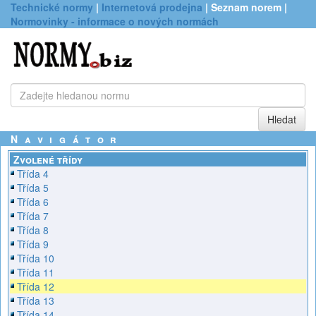
Technické normy
|
Internetová prodejna
| Seznam norem |
Normovinky - informace o nových normách
Navigátor
Zvolené třídy
Třída 4
Třída 5
Třída 6
Třída 7
Třída 8
Třída 9
Třída 10
Třída 11
Třída 12
Třída 13
Třída 14