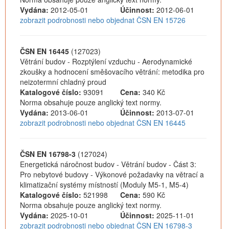
Vydána:
2012-05-01
Účinnost:
2012-06-01
zobrazit podrobnosti nebo objednat ČSN EN 15726
ČSN EN 16445
(127023)
Větrání budov - Rozptýlení vzduchu - Aerodynamické
zkoušky a hodnocení směšovacího větrání: metodika pro
neizotermní chladný proud
Katalogové číslo:
93091
Cena:
340 Kč
Norma obsahuje pouze anglický text normy.
Vydána:
2013-06-01
Účinnost:
2013-07-01
zobrazit podrobnosti nebo objednat ČSN EN 16445
ČSN EN 16798-3
(127024)
Energetická náročnost budov - Větrání budov - Část 3:
Pro nebytové budovy - Výkonové požadavky na větrací a
klimatizační systémy místností (Moduly M5-1, M5-4)
Katalogové číslo:
521998
Cena:
590 Kč
Norma obsahuje pouze anglický text normy.
Vydána:
2025-10-01
Účinnost:
2025-11-01
zobrazit podrobnosti nebo objednat ČSN EN 16798-3