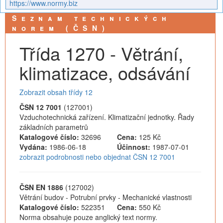
https://www.normy.biz
Seznam technických
norem (ČSN)
Třída 1270 - Větrání,
klimatizace, odsávání
Zobrazit obsah třídy 12
ČSN 12 7001
(127001)
Vzduchotechnická zařízení. Klimatizační jednotky. Řady
základních parametrů
Katalogové číslo:
32696
Cena:
125 Kč
Vydána:
1986-06-18
Účinnost:
1987-07-01
zobrazit podrobnosti nebo objednat ČSN 12 7001
ČSN EN 1886
(127002)
Větrání budov - Potrubní prvky - Mechanické vlastnosti
Katalogové číslo:
522351
Cena:
550 Kč
Norma obsahuje pouze anglický text normy.