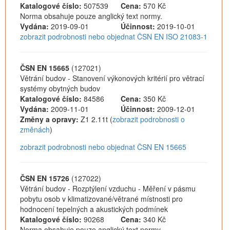
Katalogové číslo:
507539
Cena:
570 Kč
Norma obsahuje pouze anglický text normy.
Vydána:
2019-09-01
Účinnost:
2019-10-01
zobrazit podrobnosti nebo objednat ČSN EN ISO 21083-1
ČSN EN 15665
(127021)
Větrání budov - Stanovení výkonových kritérií pro větrací
systémy obytných budov
Katalogové číslo:
84586
Cena:
350 Kč
Vydána:
2009-11-01
Účinnost:
2009-12-01
Změny a opravy:
Z1 2.11t (
zobrazit podrobnosti o
změnách
)
zobrazit podrobnosti nebo objednat ČSN EN 15665
ČSN EN 15726
(127022)
Větrání budov - Rozptýlení vzduchu - Měření v pásmu
pobytu osob v klimatizované/větrané místnosti pro
hodnocení tepelných a akustických podmínek
Katalogové číslo:
90268
Cena:
340 Kč
Norma obsahuje pouze anglický text normy.