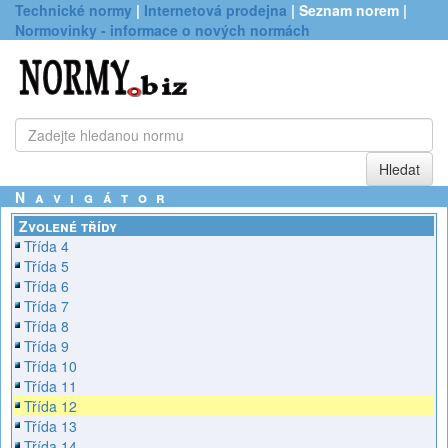
Technické normy
|
Internetová prodejna
| Seznam norem |
Normovinky - informace o nových normách
Navigátor
Zvolené třídy
Třída 4
Třída 5
Třída 6
Třída 7
Třída 8
Třída 9
Třída 10
Třída 11
Třída 12
Třída 13
Třída 14