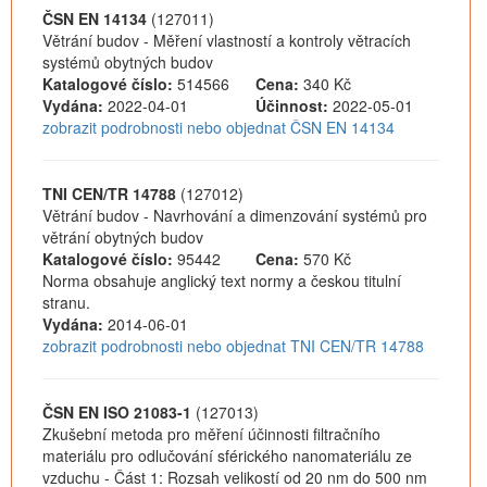
ČSN EN 14134
(127011)
Větrání budov - Měření vlastností a kontroly větracích
systémů obytných budov
Katalogové číslo:
514566
Cena:
340 Kč
Vydána:
2022-04-01
Účinnost:
2022-05-01
zobrazit podrobnosti nebo objednat ČSN EN 14134
TNI CEN/TR 14788
(127012)
Větrání budov - Navrhování a dimenzování systémů pro
větrání obytných budov
Katalogové číslo:
95442
Cena:
570 Kč
Norma obsahuje anglický text normy a českou titulní
stranu.
Vydána:
2014-06-01
zobrazit podrobnosti nebo objednat TNI CEN/TR 14788
ČSN EN ISO 21083-1
(127013)
Zkušební metoda pro měření účinnosti filtračního
materiálu pro odlučování sférického nanomateriálu ze
vzduchu - Část 1: Rozsah velikostí od 20 nm do 500 nm