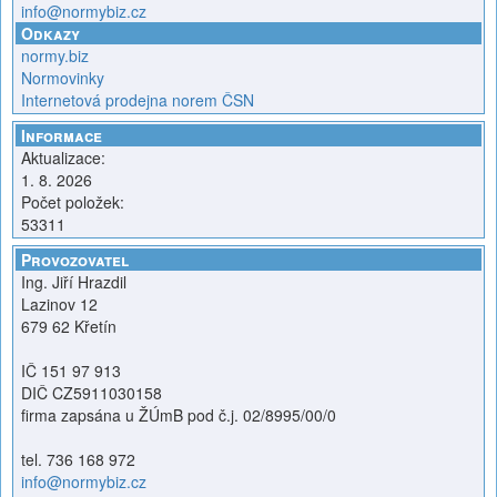
info@normybiz.cz
Odkazy
normy.biz
Normovinky
Internetová prodejna norem ČSN
Informace
Aktualizace:
1. 8. 2026
Počet položek:
53311
Provozovatel
Ing. Jiří Hrazdil
Lazinov 12
679 62 Křetín
IČ 151 97 913
DIČ CZ5911030158
firma zapsána u ŽÚmB pod č.j. 02/8995/00/0
tel. 736 168 972
info@normybiz.cz