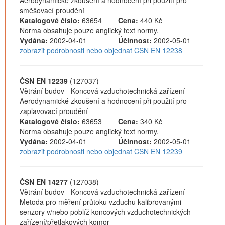
Aerodynamické zkoušení a hodnocení při použití pro
směšovací proudění
Katalogové číslo:
63654
Cena:
440 Kč
Norma obsahuje pouze anglický text normy.
Vydána:
2002-04-01
Účinnost:
2002-05-01
zobrazit podrobnosti nebo objednat ČSN EN 12238
ČSN EN 12239
(127037)
Větrání budov - Koncová vzduchotechnická zařízení -
Aerodynamické zkoušení a hodnocení při použití pro
zaplavovací proudění
Katalogové číslo:
63653
Cena:
340 Kč
Norma obsahuje pouze anglický text normy.
Vydána:
2002-04-01
Účinnost:
2002-05-01
zobrazit podrobnosti nebo objednat ČSN EN 12239
ČSN EN 14277
(127038)
Větrání budov - Koncová vzduchotechnická zařízení -
Metoda pro měření průtoku vzduchu kalibrovanými
senzory v/nebo poblíž koncových vzduchotechnických
zařízení/přetlakových komor