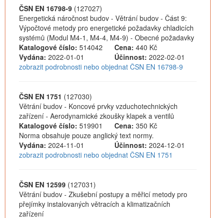
ČSN EN 16798-9
(127027)
Energetická náročnost budov - Větrání budov - Část 9:
Výpočtové metody pro energetické požadavky chladicích
systémů (Modul M4-1, M4-4, M4-9) - Obecné požadavky
Katalogové číslo:
514042
Cena:
440 Kč
Vydána:
2022-01-01
Účinnost:
2022-02-01
zobrazit podrobnosti nebo objednat ČSN EN 16798-9
ČSN EN 1751
(127030)
Větrání budov - Koncové prvky vzduchotechnických
zařízení - Aerodynamické zkoušky klapek a ventilů
Katalogové číslo:
519901
Cena:
350 Kč
Norma obsahuje pouze anglický text normy.
Vydána:
2024-11-01
Účinnost:
2024-12-01
zobrazit podrobnosti nebo objednat ČSN EN 1751
ČSN EN 12599
(127031)
Větrání budov - Zkušební postupy a měřicí metody pro
přejímky instalovaných větracích a klimatizačních
zařízení