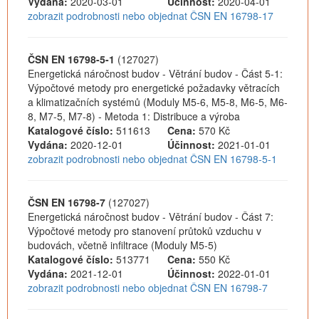
Vydána:
2020-03-01
Účinnost:
2020-04-01
zobrazit podrobnosti nebo objednat ČSN EN 16798-17
ČSN EN 16798-5-1
(127027)
Energetická náročnost budov - Větrání budov - Část 5-1:
Výpočtové metody pro energetické požadavky větracích
a klimatizačních systémů (Moduly M5-6, M5-8, M6-5, M6-
8, M7-5, M7-8) - Metoda 1: Distribuce a výroba
Katalogové číslo:
511613
Cena:
570 Kč
Vydána:
2020-12-01
Účinnost:
2021-01-01
zobrazit podrobnosti nebo objednat ČSN EN 16798-5-1
ČSN EN 16798-7
(127027)
Energetická náročnost budov - Větrání budov - Část 7:
Výpočtové metody pro stanovení průtoků vzduchu v
budovách, včetně infiltrace (Moduly M5-5)
Katalogové číslo:
513771
Cena:
550 Kč
Vydána:
2021-12-01
Účinnost:
2022-01-01
zobrazit podrobnosti nebo objednat ČSN EN 16798-7