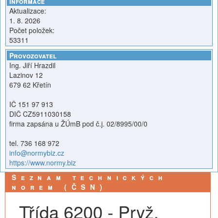
Informace
Aktualizace:
1. 8. 2026
Počet položek:
53311
Provozovatel
Ing. Jiří Hrazdil
Lazinov 12
679 62 Křetín
IČ 151 97 913
DIČ CZ5911030158
firma zapsána u ŽÚmB pod č.j. 02/8995/00/0
tel. 736 168 972
info@normybiz.cz
https://www.normy.biz
Seznam technických
norem (ČSN)
Třída 6200 - Pryž,