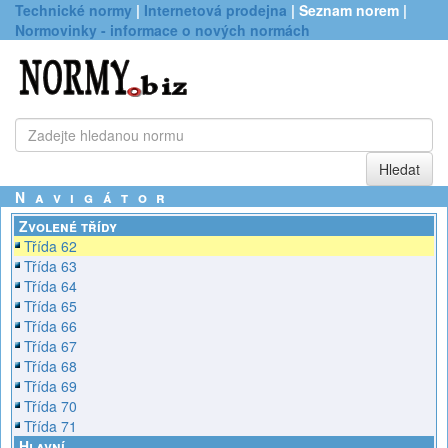
Technické normy
|
Internetová prodejna
| Seznam norem |
Normovinky - informace o nových normách
Navigátor
Zvolené třídy
Třída 62
Třída 63
Třída 64
Třída 65
Třída 66
Třída 67
Třída 68
Třída 69
Třída 70
Třída 71
Hlavní