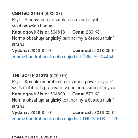
ČSN ISO 24454
(620006)
Pryž - Stanovení a prezentace srovnatelných
vícebodových hodnot
Katalogové číslo:
504818
Cena:
230 Kč
Norma obsahuje anglický text normy a českou titulní
stranu.
Vydána:
2018-04-01
Účinnost:
2018-05-01
zobrazit podrobnosti nebo objednat ČSN ISO 24454
TNI ISO/TR 21275
(620010)
Pryž - Komplexní přehled o složení a povaze výparů
vznikajících při zpracování v gumárenském průmyslu
Katalogové číslo:
504820
Cena:
570 Kč
Norma obsahuje anglický text normy a českou titulní
stranu.
Vydána:
2018-04-01
Účinnost:
2018-05-01
zobrazit podrobnosti nebo objednat TNI ISO/TR 21275
ČSN 62 0011
(620011)