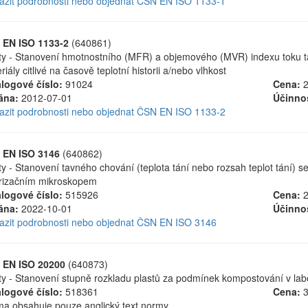
azit podrobnosti nebo objednat ČSN EN ISO 1133-1
 EN ISO 1133-2
(640861)
ty - Stanovení hmotnostního (MFR) a objemového (MVR) indexu toku ta
riály citlivé na časově teplotní historii a/nebo vlhkost
logové číslo:
91024
Cena:
2
ána:
2012-07-01
Účinno
azit podrobnosti nebo objednat ČSN EN ISO 1133-2
 EN ISO 3146
(640862)
ty - Stanovení tavného chování (teplota tání nebo rozsah teplot tání) se
rizačním mikroskopem
logové číslo:
515926
Cena:
2
ána:
2022-10-01
Účinno
azit podrobnosti nebo objednat ČSN EN ISO 3146
 EN ISO 20200
(640873)
ty - Stanovení stupně rozkladu plastů za podmínek kompostování v lab
logové číslo:
518361
Cena:
3
a obsahuje pouze anglický text normy.