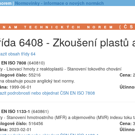
norem |
Normovinky - informace o nových normách
znam technických norem (Č
řída 6408 - Zkoušení plastů 
azit obsah třídy 64
 EN ISO 7808
(640810)
ty - Lisovací hmoty z reaktoplastů - Stanovení tokového chování
logové číslo:
55216
Cena:
2
a obsahuje pouze anglický text normy.
ána:
1999-06-01
Účinno
azit podrobnosti nebo objednat ČSN EN ISO 7808
 EN ISO 1133-1
(640861)
ty - Stanovení hmotnostního (MFR) a objemového (MVR) indexu toku t
logové číslo:
516456
Cena:
3
ána:
2023-02-01
Účinno