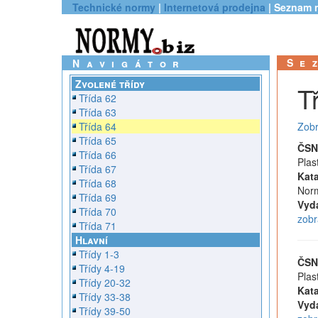
Technické normy
|
Internetová prodejna
| Seznam 
Se
Navigátor
Zvolené třídy
T
Třída 62
Třída 63
Třída 64
Zobr
Třída 65
ČSN
Třída 66
Plas
Třída 67
Kata
Třída 68
Norm
Třída 69
Vyd
Třída 70
zobr
Třída 71
Hlavní
Třídy 1-3
ČSN
Třídy 4-19
Plas
Třídy 20-32
Kata
Třídy 33-38
Vyd
Třídy 39-50