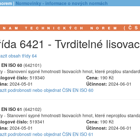
norem |
Normovinky - informace o nových normách
znam technických norem (Č
řída 6421 - Tvrditelné lisova
azit obsah třídy 64
 EN ISO 60
(642101)
ty - Stanovení sypné hmotnosti lisovacích hmot, které projdou standar
logové číslo:
519340
Cena:
190 Kč
ána:
2024-05-01
Účinnost:
2024-06-01
azit podrobnosti nebo objednat ČSN EN ISO 60
 EN ISO 61
(642102)
ty - Stanovení sypné hmotnosti lisovacích hmot, které neprojdou stand
logové číslo:
519341
Cena:
190 Kč
ána:
2024-05-01
Účinnost:
2024-06-01
azit podrobnosti nebo objednat ČSN EN ISO 61