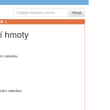
SN)
cí hmoty
dní nálevkou
ardní nálevkou