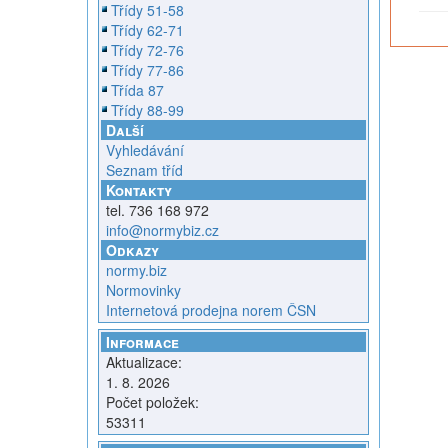
Třídy 51-58
Třídy 62-71
Třídy 72-76
Třídy 77-86
Třída 87
Třídy 88-99
Další
Vyhledávání
Seznam tříd
Kontakty
tel. 736 168 972
info@normybiz.cz
Odkazy
normy.biz
Normovinky
Internetová prodejna norem ČSN
Informace
Aktualizace:
1. 8. 2026
Počet položek:
53311