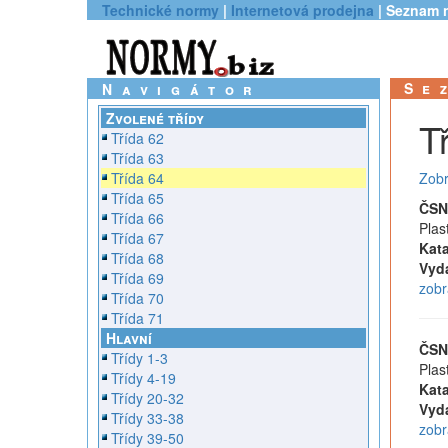
Technické normy
|
Internetová prodejna
| Seznam 
Se
Navigátor
Zvolené třídy
T
Třída 62
Třída 63
Třída 64
Zobr
Třída 65
ČSN
Třída 66
Plas
Třída 67
Kata
Třída 68
Vyd
Třída 69
zobr
Třída 70
Třída 71
Hlavní
ČSN
Třídy 1-3
Plas
Třídy 4-19
Kata
Třídy 20-32
Vyd
Třídy 33-38
zobr
Třídy 39-50