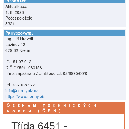
Informace
Aktualizace:
1. 8. 2026
Počet položek:
53311
Provozovatel
Ing. Jiří Hrazdil
Lazinov 12
679 62 Křetín
IČ 151 97 913
DIČ CZ5911030158
firma zapsána u ŽÚmB pod č.j. 02/8995/00/0
tel. 736 168 972
info@normybiz.cz
https://www.normy.biz
Seznam technických
norem (ČSN)
Třída 6451 -