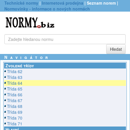
Technické normy
|
Internetová prodejna
| Seznam norem |
Normovinky - informace o nových normách
Navigátor
Zvolené třídy
Třída 62
Třída 63
Třída 64
Třída 65
Třída 66
Třída 67
Třída 68
Třída 69
Třída 70
Třída 71
Hlavní