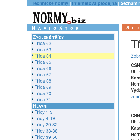
Technické normy
|
Internetová prodejna
| Seznam 
Se
Navigátor
Zvolené třídy
T
Třída 62
Třída 63
Třída 64
Zobr
Třída 65
ČSN
Třída 66
Uhlí
Třída 67
Kata
Třída 68
Norm
Třída 69
Vyd
Třída 70
zobr
Třída 71
Hlavní
Třídy 1-3
ČSN
Třídy 4-19
Uhlí
Třídy 20-32
Kata
Třídy 33-38
Norm
Třídy 39-50