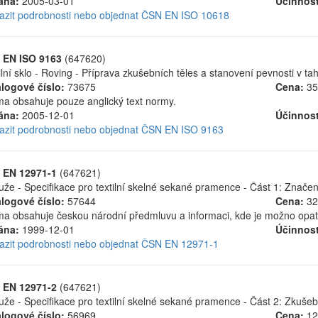
ána:
2005-03-01
Účinnost
azit podrobnosti nebo objednat ČSN EN ISO 10618
 EN ISO 9163
(647620)
ilní sklo - Roving - Příprava zkušebních těles a stanovení pevnosti v 
logové číslo:
73675
Cena:
35
a obsahuje pouze anglický text normy.
ána:
2005-12-01
Účinnost
azit podrobnosti nebo objednat ČSN EN ISO 9163
 EN 12971-1
(647621)
uže - Specifikace pro textilní skelné sekané pramence - Část 1: Značen
logové číslo:
57644
Cena:
32
a obsahuje českou národní předmluvu a informaci, kde je možno opatřit
ána:
1999-12-01
Účinnost
azit podrobnosti nebo objednat ČSN EN 12971-1
 EN 12971-2
(647621)
uže - Specifikace pro textilní skelné sekané pramence - Část 2: Zkuš
logové číslo:
56969
Cena:
12