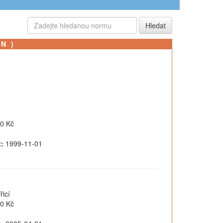
SN)
0 Kč
:
1999-11-01
řicí
0 Kč