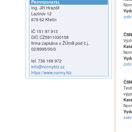
Provozovatel
Norm
Ing. Jiří Hrazdil
Vyd
Lazinov 12
zobr
679 62 Křetín
IČ 151 97 913
ČSN
DIČ CZ5911030158
Výzt
firma zapsána u ŽÚmB pod č.j.
Kata
02/8995/00/0
Norm
Vyd
tel. 736 168 972
zobr
info@normybiz.cz
https://www.normy.biz
ČSN
Text
výpo
Kata
Norm
Vyd
zobr