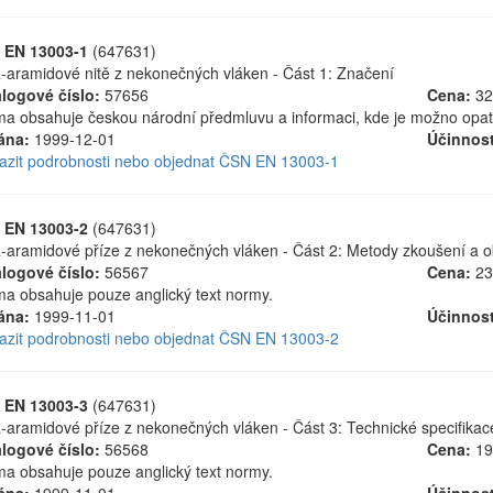
 EN 13003-1
(647631)
-aramidové nitě z nekonečných vláken - Část 1: Značení
logové číslo:
57656
Cena:
32
a obsahuje českou národní předmluvu a informaci, kde je možno opatřit
ána:
1999-12-01
Účinnost
azit podrobnosti nebo objednat ČSN EN 13003-1
 EN 13003-2
(647631)
-aramidové příze z nekonečných vláken - Část 2: Metody zkoušení a o
logové číslo:
56567
Cena:
23
a obsahuje pouze anglický text normy.
ána:
1999-11-01
Účinnost
azit podrobnosti nebo objednat ČSN EN 13003-2
 EN 13003-3
(647631)
-aramidové příze z nekonečných vláken - Část 3: Technické specifikac
logové číslo:
56568
Cena:
19
a obsahuje pouze anglický text normy.