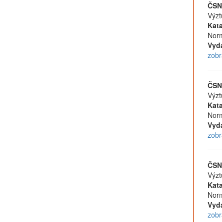
ČSN
Výzt
Kata
Norm
Vyd
zobr
ČSN
Výzt
Kata
Norm
Vyd
zobr
ČSN
Výzt
Kata
Norm
Vyd
zobr