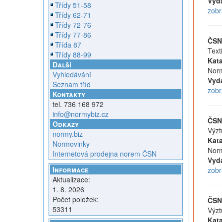
Vyd
Třídy 51-58
zobr
Třídy 62-71
Třídy 72-76
Třídy 77-86
ČSN
Třída 87
Text
Třídy 88-99
Kata
Další
Norm
Vyhledávání
Vyd
Seznam tříd
zobr
Kontakty
tel. 736 168 972
info@normybiz.cz
ČSN
Odkazy
Výzt
normy.biz
Kata
Normovinky
Norm
Internetová prodejna norem ČSN
Vyd
Informace
zobr
Aktualizace:
1. 8. 2026
Počet položek:
ČSN
53311
Výzt
Kata