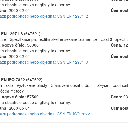
a obsahuje pouze anglický text normy.
ána:
2000-02-01
Účinnost
azit podrobnosti nebo objednat ČSN EN 12971-2
 EN 12971-3
(647621)
uže - Specifikace pro textilní skelné sekané pramence - Část 3: Specif
logové číslo:
56968
Cena:
12
a obsahuje pouze anglický text normy.
ána:
2000-02-01
Účinnost
azit podrobnosti nebo objednat ČSN EN 12971-3
 EN ISO 7822
(647622)
ilní sklo - Vyztužené plasty - Stanovení obsahu dutin - Zvýšení odolnost
četní metody
logové číslo:
57509
Cena:
23
a obsahuje pouze anglický text normy.
ána:
2000-05-01
Účinnost
azit podrobnosti nebo objednat ČSN EN ISO 7822