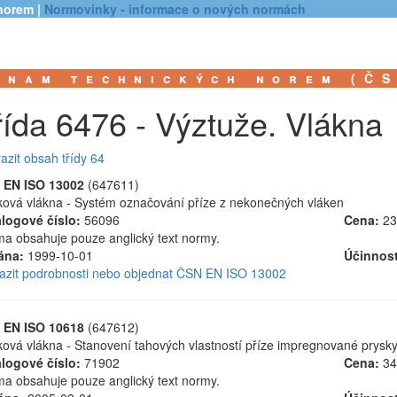
norem |
Normovinky - informace o nových normách
znam technických norem (Č
řída 6476 - Výztuže. Vlákna
azit obsah třídy 64
 EN ISO 13002
(647611)
ková vlákna - Systém označování příze z nekonečných vláken
logové číslo:
56096
Cena:
23
a obsahuje pouze anglický text normy.
ána:
1999-10-01
Účinnost
azit podrobnosti nebo objednat ČSN EN ISO 13002
 EN ISO 10618
(647612)
ková vlákna - Stanovení tahových vlastností příze impregnované prysky
logové číslo:
71902
Cena:
34
a obsahuje pouze anglický text normy.