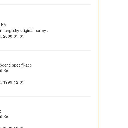
 Kč
 anglický originál normy .
:
2000-01-01
becné specifikace
0 Kč
:
1999-12-01
e
0 Kč