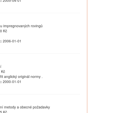
:
2005-04-01
tahu impregnovaných rovingů
0 Kč
:
2006-01-01
í
 Kč
 anglický originál normy .
:
2000-01-01
ební metody a obecné požadavky
5 Kč