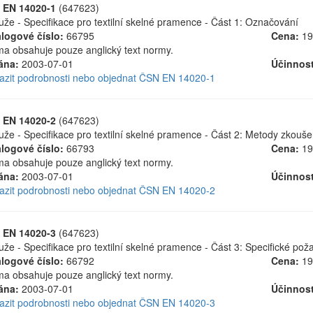
 EN 14020-1
(647623)
uže - Specifikace pro textilní skelné pramence - Část 1: Označování
logové číslo:
66795
Cena:
19
a obsahuje pouze anglický text normy.
ána:
2003-07-01
Účinnost
azit podrobnosti nebo objednat ČSN EN 14020-1
 EN 14020-2
(647623)
uže - Specifikace pro textilní skelné pramence - Část 2: Metody zkou
logové číslo:
66793
Cena:
19
a obsahuje pouze anglický text normy.
ána:
2003-07-01
Účinnost
azit podrobnosti nebo objednat ČSN EN 14020-2
 EN 14020-3
(647623)
uže - Specifikace pro textilní skelné pramence - Část 3: Specifické po
logové číslo:
66792
Cena:
19
a obsahuje pouze anglický text normy.
ána:
2003-07-01
Účinnost
azit podrobnosti nebo objednat ČSN EN 14020-3