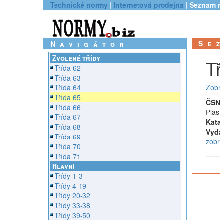
Technické normy
|
Internetová prodejna
| Seznam 
Se
Navigátor
Zvolené třídy
T
Třída 62
Třída 63
Třída 64
Zobr
Třída 65
ČSN
Třída 66
Plas
Třída 67
Kata
Třída 68
Vyd
Třída 69
zobr
Třída 70
Třída 71
Hlavní
Třídy 1-3
Třídy 4-19
Třídy 20-32
Třídy 33-38
Třídy 39-50