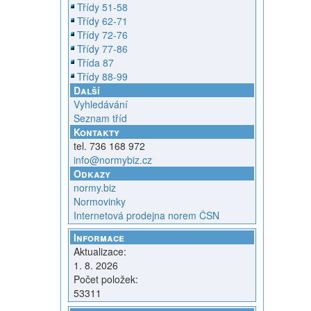
Třídy 51-58
Třídy 62-71
Třídy 72-76
Třídy 77-86
Třída 87
Třídy 88-99
Další
Vyhledávání
Seznam tříd
Kontakty
tel. 736 168 972
info@normybiz.cz
Odkazy
normy.biz
Normovinky
Internetová prodejna norem ČSN
Informace
Aktualizace:
1. 8. 2026
Počet položek:
53311