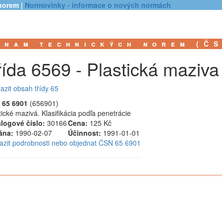
norem |
Normovinky - informace o nových normách
znam technických norem (Č
řída 6569 - Plastická maziva
azit obsah třídy 65
 65 6901
(656901)
tické mazivá. Klasifikácia podľa penetrácie
logové číslo:
30166
Cena:
125 Kč
ána:
1990-02-07
Účinnost:
1991-01-01
azit podrobnosti nebo objednat ČSN 65 6901