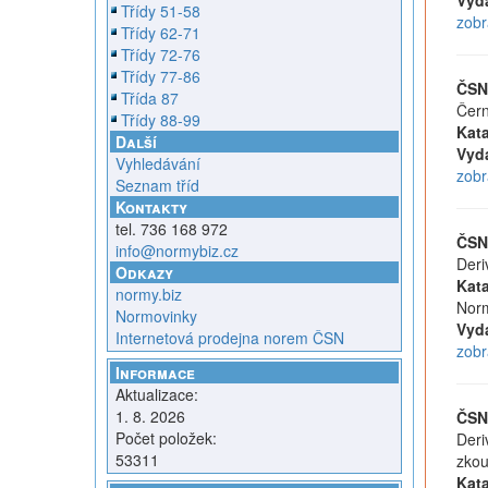
Vyd
Třídy 51-58
zobr
Třídy 62-71
Třídy 72-76
Třídy 77-86
ČSN
Třída 87
Čern
Třídy 88-99
Kata
Další
Vyd
Vyhledávání
zobr
Seznam tříd
Kontakty
tel. 736 168 972
ČSN
info@normybiz.cz
Deri
Odkazy
Kata
normy.biz
Norm
Normovinky
Vyd
Internetová prodejna norem ČSN
zobr
Informace
Aktualizace:
1. 8. 2026
ČSN
Počet položek:
Deri
53311
zkou
Kata