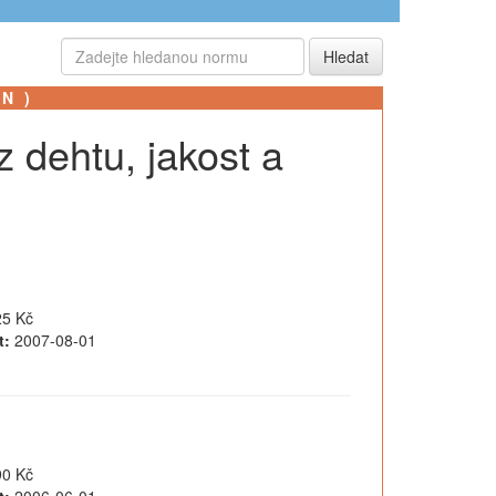
SN)
z dehtu, jakost a
5 Kč
t:
2007-08-01
0 Kč