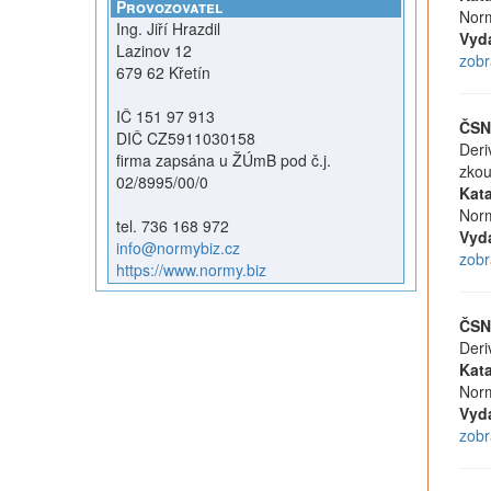
Provozovatel
Norm
Ing. Jiří Hrazdil
Vyd
Lazinov 12
zobr
679 62 Křetín
IČ 151 97 913
ČSN
DIČ CZ5911030158
Deri
firma zapsána u ŽÚmB pod č.j.
zkou
02/8995/00/0
Kata
Norm
tel. 736 168 972
Vyd
info@normybiz.cz
zobr
https://www.normy.biz
ČSN
Deri
Kata
Norm
Vyd
zobr