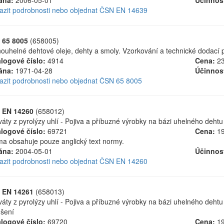
ána:
2006-05-01
Účinnos
azit podrobnosti nebo objednat ČSN EN 14639
 65 8005
(658005)
ouhelné dehtové oleje, dehty a smoly. Vzorkování a technické dodací 
logové číslo:
4914
Cena:
23
ána:
1971-04-28
Účinnos
azit podrobnosti nebo objednat ČSN 65 8005
 EN 14260
(658012)
váty z pyrolýzy uhlí - Pojiva a příbuzné výrobky na bázi uhelného dehtu 
logové číslo:
69721
Cena:
19
a obsahuje pouze anglický text normy.
ána:
2004-05-01
Účinnos
azit podrobnosti nebo objednat ČSN EN 14260
 EN 14261
(658013)
váty z pyrolýzy uhlí - Pojiva a příbuzné výrobky na bázi uhelného dehtu
šení
logové číslo:
69720
Cena:
19