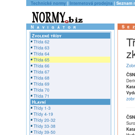
Technické normy
|
Internetová prodejna
| Seznam 
Se
Navigátor
Zvolené třídy
T
Třída 62
Třída 63
z
Třída 64
Třída 65
Zobr
Třída 66
Třída 67
ČSN
Třída 68
Deri
Třída 69
Kata
Třída 70
Vyd
Třída 71
zobr
Hlavní
Třídy 1-3
Třídy 4-19
ČSN
Třídy 20-32
Suro
Třídy 33-38
Kata
Třídy 39-50