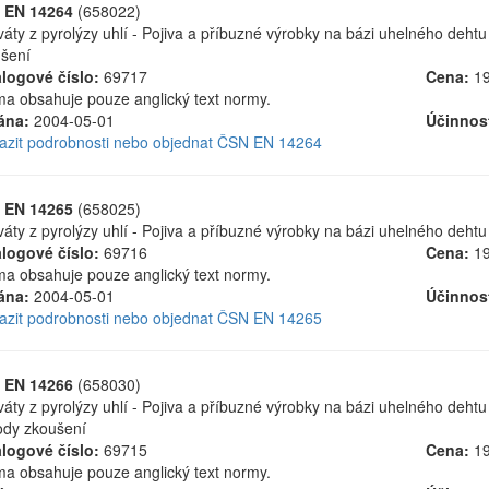
 EN 14264
(658022)
váty z pyrolýzy uhlí - Pojiva a příbuzné výrobky na bázi uhelného deht
šení
logové číslo:
69717
Cena:
19
a obsahuje pouze anglický text normy.
ána:
2004-05-01
Účinnos
azit podrobnosti nebo objednat ČSN EN 14264
 EN 14265
(658025)
váty z pyrolýzy uhlí - Pojiva a příbuzné výrobky na bázi uhelného dehtu
logové číslo:
69716
Cena:
19
a obsahuje pouze anglický text normy.
ána:
2004-05-01
Účinnos
azit podrobnosti nebo objednat ČSN EN 14265
 EN 14266
(658030)
váty z pyrolýzy uhlí - Pojiva a příbuzné výrobky na bázi uhelného dehtu
dy zkoušení
logové číslo:
69715
Cena:
19
a obsahuje pouze anglický text normy.