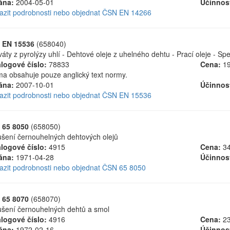
ána:
2004-05-01
Účinnos
azit podrobnosti nebo objednat ČSN EN 14266
 EN 15536
(658040)
váty z pyrolýzy uhlí - Dehtové oleje z uhelného dehtu - Prací oleje - S
logové číslo:
78833
Cena:
19
a obsahuje pouze anglický text normy.
ána:
2007-10-01
Účinnos
azit podrobnosti nebo objednat ČSN EN 15536
 65 8050
(658050)
šení černouhelných dehtových olejů
logové číslo:
4915
Cena:
34
ána:
1971-04-28
Účinnos
azit podrobnosti nebo objednat ČSN 65 8050
 65 8070
(658070)
šení černouhelných dehtů a smol
logové číslo:
4916
Cena:
23
ána:
1972-02-16
Účinnos