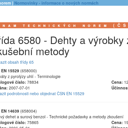
norem |
Normovinky - informace o nových normách
znam technických norem (Č
řída 6580 - Dehty a výrobky 
kušební metody
azit obsah třídy 65
 EN 15529
(658000)
váty z pyrolýzy uhlí - Terminologie
logové číslo:
78834
Cena:
12
ána:
2007-07-01
Účinnos
azit podrobnosti nebo objednat ČSN EN 15529
 EN 14639
(658004)
vý dehet a surový benzol - Technické požadavky a metody zkoušení
logové číslo:
75865
Cena:
19