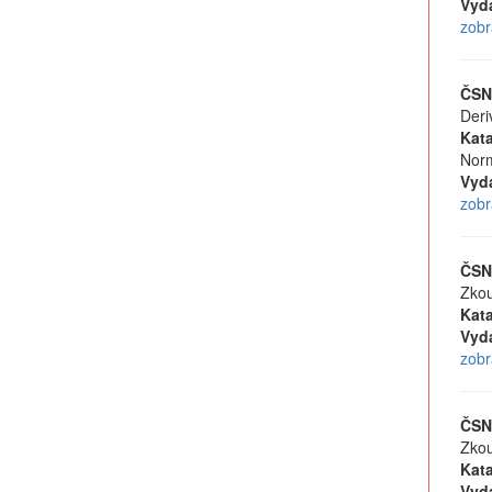
Vyd
zobr
ČSN
Deri
Kata
Norm
Vyd
zobr
ČSN
Zkou
Kata
Vyd
zobr
ČSN
Zkou
Kata
Vyd