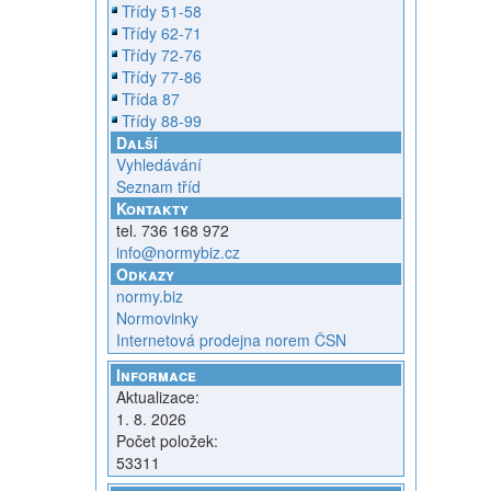
Třídy 51-58
Třídy 62-71
Třídy 72-76
Třídy 77-86
Třída 87
Třídy 88-99
Další
Vyhledávání
Seznam tříd
Kontakty
tel. 736 168 972
info@normybiz.cz
Odkazy
normy.biz
Normovinky
Internetová prodejna norem ČSN
Informace
Aktualizace:
1. 8. 2026
Počet položek:
53311