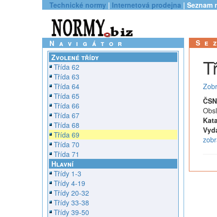
Technické normy
|
Internetová prodejna
| Seznam 
Se
Navigátor
Zvolené třídy
T
Třída 62
Třída 63
Třída 64
Zobr
Třída 65
ČSN
Třída 66
Obsl
Třída 67
Kata
Třída 68
Vyd
Třída 69
zobr
Třída 70
Třída 71
Hlavní
Třídy 1-3
Třídy 4-19
Třídy 20-32
Třídy 33-38
Třídy 39-50