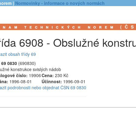
norem |
Normovinky - informace o nových normách
znam technických norem (Č
řída 6908 - Obslužné konst
azit obsah třídy 69
 69 0830
(690830)
užné konstrukce svislých nádob
logové číslo:
19906
Cena:
230 Kč
ána:
1996-08-01
Účinnost:
1996-09-01
azit podrobnosti nebo objednat ČSN 69 0830