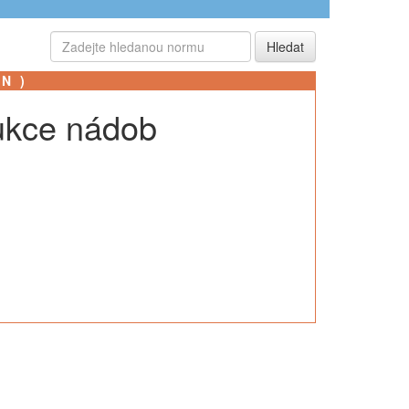
SN)
rukce nádob