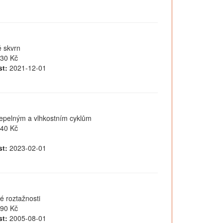
ě skvrn
30 Kč
t:
2021-12-01
tepelným a vlhkostním cyklům
40 Kč
t:
2023-02-01
é roztažnosti
90 Kč
t:
2005-08-01