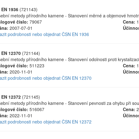
 EN 1936
(721143)
ební metody přírodního kamene - Stanovení měrné a objemové hmotnost
logové číslo:
79067
Cena:
1
ána:
2007-07-01
Účinnos
azit podrobnosti nebo objednat ČSN EN 1936
 EN 12370
(721144)
ební metody přírodního kamene - Stanovení odolnosti proti krystalizaci
logové číslo:
511223
Cena:
1
ána:
2020-11-01
Účinnos
azit podrobnosti nebo objednat ČSN EN 12370
 EN 12372
(721145)
ební metody přírodního kamene - Stanovení pevnosti za ohybu při so
logové číslo:
516067
Cena:
2
ána:
2022-11-01
Účinnos
azit podrobnosti nebo objednat ČSN EN 12372