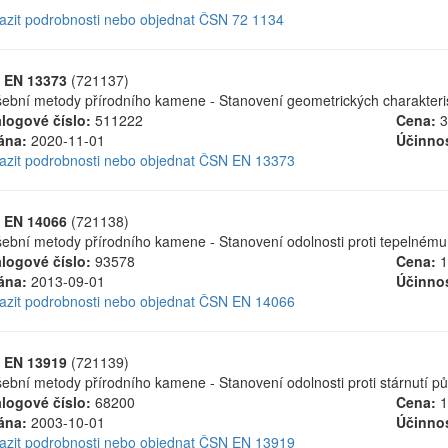
azit podrobnosti nebo objednat ČSN 72 1134
 EN 13373
(721137)
ební metody přírodního kamene - Stanovení geometrických charakteris
logové číslo:
511222
Cena:
3
ána:
2020-11-01
Účinnos
azit podrobnosti nebo objednat ČSN EN 13373
 EN 14066
(721138)
ební metody přírodního kamene - Stanovení odolnosti proti tepelnému
logové číslo:
93578
Cena:
1
ána:
2013-09-01
Účinnos
azit podrobnosti nebo objednat ČSN EN 14066
 EN 13919
(721139)
ební metody přírodního kamene - Stanovení odolnosti proti stárnutí p
logové číslo:
68200
Cena:
1
ána:
2003-10-01
Účinnos
azit podrobnosti nebo objednat ČSN EN 13919