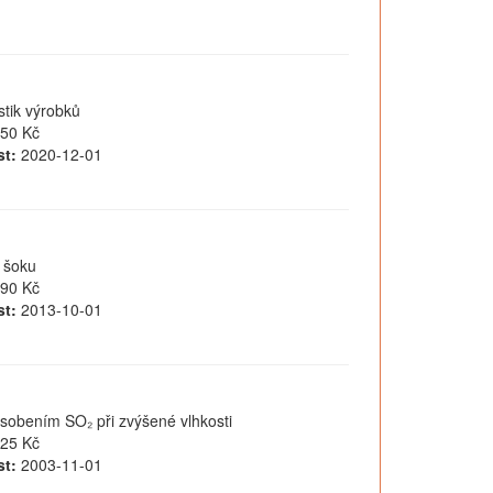
tik výrobků
50 Kč
t:
2020-12-01
 šoku
90 Kč
t:
2013-10-01
ůsobením SO₂ při zvýšené vlhkosti
25 Kč
t:
2003-11-01