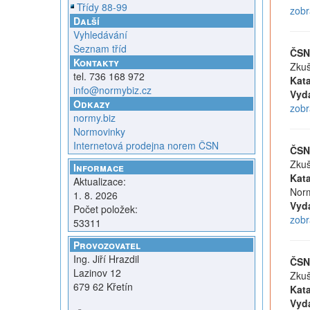
Třídy 88-99
zobr
Další
Vyhledávání
Seznam tříd
ČSN
Kontakty
Zkuš
tel. 736 168 972
Kata
info@normybiz.cz
Vyd
Odkazy
zobr
normy.biz
Normovinky
Internetová prodejna norem ČSN
ČSN
Zkuš
Informace
Kata
Aktualizace:
Norm
1. 8. 2026
Vyd
Počet položek:
zobr
53311
Provozovatel
Ing. Jiří Hrazdil
ČSN
Lazinov 12
Zkuš
679 62 Křetín
Kata
Vyd