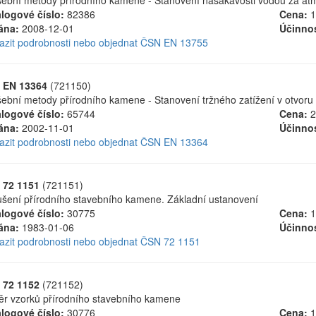
ební metody přírodního kamene - Stanovení nasákavosti vodou za atm
logové číslo:
82386
Cena:
1
ána:
2008-12-01
Účinnos
azit podrobnosti nebo objednat ČSN EN 13755
 EN 13364
(721150)
ební metody přírodního kamene - Stanovení tržného zatížení v otvoru 
logové číslo:
65744
Cena:
2
ána:
2002-11-01
Účinnos
azit podrobnosti nebo objednat ČSN EN 13364
 72 1151
(721151)
šení přírodního stavebního kamene. Základní ustanovení
logové číslo:
30775
Cena:
1
ána:
1983-01-06
Účinnos
azit podrobnosti nebo objednat ČSN 72 1151
 72 1152
(721152)
r vzorků přírodního stavebního kamene
logové číslo:
30776
Cena:
1