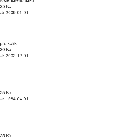
osférického tlaku
25 Kč
t:
2009-01-01
pro kolík
30 Kč
t:
2002-12-01
25 Kč
t:
1984-04-01
25 Kč