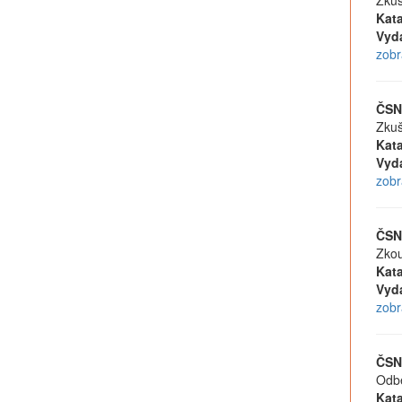
Zkuš
Kata
Vyd
zobr
ČSN
Zkuš
Kata
Vyd
zobr
ČSN
Zkou
Kata
Vyd
zobr
ČSN
Odbě
Kata