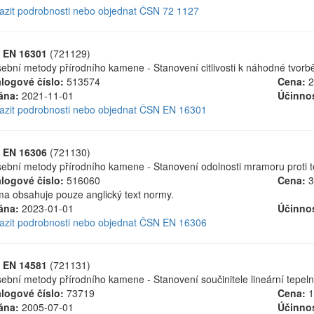
azit podrobnosti nebo objednat ČSN 72 1127
 EN 16301
(721129)
ební metody přírodního kamene - Stanovení citlivosti k náhodné tvorb
logové číslo:
513574
Cena:
2
ána:
2021-11-01
Účinnos
azit podrobnosti nebo objednat ČSN EN 16301
 EN 16306
(721130)
ební metody přírodního kamene - Stanovení odolnosti mramoru proti 
logové číslo:
516060
Cena:
3
a obsahuje pouze anglický text normy.
ána:
2023-01-01
Účinnos
azit podrobnosti nebo objednat ČSN EN 16306
 EN 14581
(721131)
ební metody přírodního kamene - Stanovení součinitele lineární tepeln
logové číslo:
73719
Cena:
1
ána:
2005-07-01
Účinnos