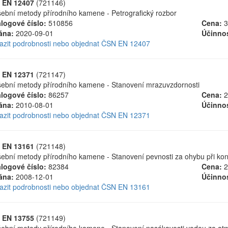
 EN 12407
(721146)
ební metody přírodního kamene - Petrografický rozbor
logové číslo:
510856
Cena:
3
ána:
2020-09-01
Účinnos
azit podrobnosti nebo objednat ČSN EN 12407
 EN 12371
(721147)
ební metody přírodního kamene - Stanovení mrazuvzdornosti
logové číslo:
86257
Cena:
2
ána:
2010-08-01
Účinnos
azit podrobnosti nebo objednat ČSN EN 12371
 EN 13161
(721148)
ební metody přírodního kamene - Stanovení pevnosti za ohybu při k
logové číslo:
82384
Cena:
2
ána:
2008-12-01
Účinnos
azit podrobnosti nebo objednat ČSN EN 13161
 EN 13755
(721149)