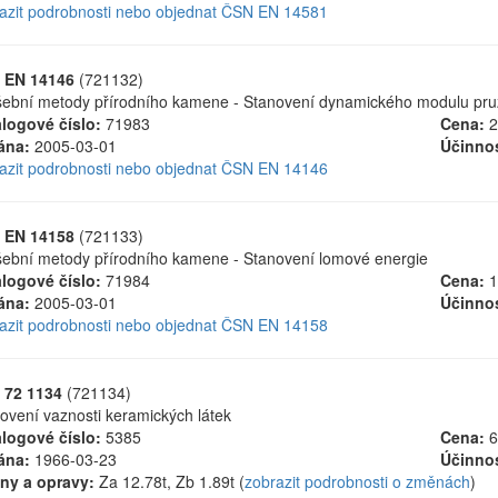
azit podrobnosti nebo objednat ČSN EN 14581
 EN 14146
(721132)
ební metody přírodního kamene - Stanovení dynamického modulu pruž
logové číslo:
71983
Cena:
2
ána:
2005-03-01
Účinnos
azit podrobnosti nebo objednat ČSN EN 14146
 EN 14158
(721133)
ební metody přírodního kamene - Stanovení lomové energie
logové číslo:
71984
Cena:
1
ána:
2005-03-01
Účinnos
azit podrobnosti nebo objednat ČSN EN 14158
 72 1134
(721134)
ovení vaznosti keramických látek
logové číslo:
5385
Cena:
6
ána:
1966-03-23
Účinnos
ny a opravy:
Za 12.78t, Zb 1.89t (
zobrazit podrobnosti o změnách
)