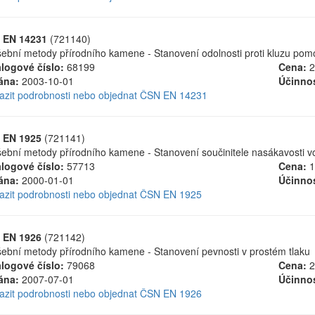
 EN 14231
(721140)
ební metody přírodního kamene - Stanovení odolnosti proti kluzu pom
logové číslo:
68199
Cena:
2
ána:
2003-10-01
Účinnos
azit podrobnosti nebo objednat ČSN EN 14231
 EN 1925
(721141)
ební metody přírodního kamene - Stanovení součinitele nasákavosti v
logové číslo:
57713
Cena:
1
ána:
2000-01-01
Účinnos
azit podrobnosti nebo objednat ČSN EN 1925
 EN 1926
(721142)
ební metody přírodního kamene - Stanovení pevnosti v prostém tlaku
logové číslo:
79068
Cena:
2
ána:
2007-07-01
Účinnos
azit podrobnosti nebo objednat ČSN EN 1926