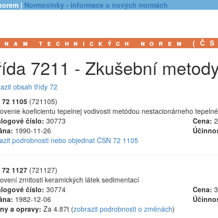
norem |
Normovinky - informace o nových normách
znam technických norem (Č
řída 7211 - Zkušební metody
azit obsah třídy 72
 72 1105
(721105)
ovenie koeficientu tepelnej vodivosti metódou nestacionárneho tepeln
logové číslo:
30773
Cena:
2
ána:
1990-11-26
Účinnos
azit podrobnosti nebo objednat ČSN 72 1105
 72 1127
(721127)
ovení zrnitosti keramických látek sedimentací
logové číslo:
30774
Cena:
3
ána:
1982-12-06
Účinnos
ny a opravy:
Za 4.87t (
zobrazit podrobnosti o změnách
)