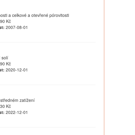
i a celkové a otevřené pórovitosti
90 Kč
t:
2007-08-01
 solí
90 Kč
t:
2020-12-01
ustředném zatížení
30 Kč
t:
2022-12-01