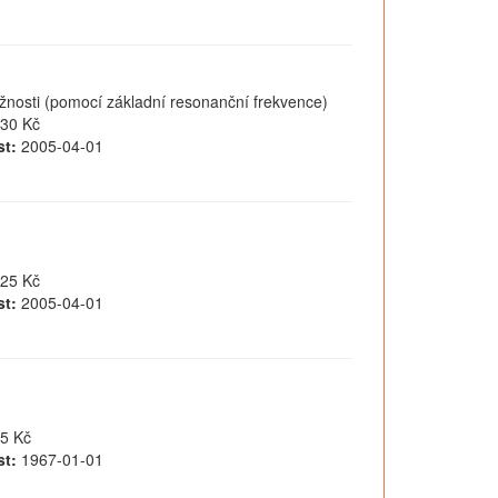
nosti (pomocí základní resonanční frekvence)
30 Kč
t:
2005-04-01
25 Kč
t:
2005-04-01
5 Kč
t:
1967-01-01