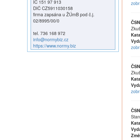
IČ 151 97 913
zobr
DIČ CZ5911030158
firma zapsána u ŽÚmB pod č.j.
02/8995/00/0
ČSN
Zkuš
tel. 736 168 972
Kata
info@normybiz.cz
Vyd
https://www.normy.biz
zobr
ČSN
Zkuš
Kata
Vyd
zobr
ČSN
Stan
Kata
Vyd
Změ