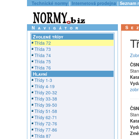
Technické normy
|
Internetová prodejna
| Seznam 
Se
Navigátor
Zvolené třídy
T
Třída 72
Třída 73
Třída 74
Zobr
Třída 75
ČSN
Třída 76
Stan
Hlavní
Kata
Třídy 1-3
Vyd
Třídy 4-19
zobr
Třídy 20-32
Třídy 33-38
Třídy 39-50
ČSN
Třídy 51-58
Stan
Třídy 62-71
Kata
Třídy 72-76
Vyd
Třídy 77-86
Změ
Třída 87