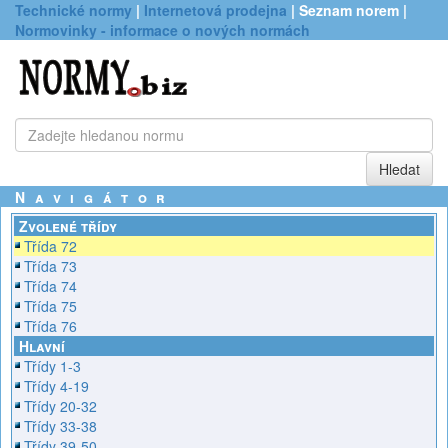
Technické normy
|
Internetová prodejna
| Seznam norem |
Normovinky - informace o nových normách
Navigátor
Zvolené třídy
Třída 72
Třída 73
Třída 74
Třída 75
Třída 76
Hlavní
Třídy 1-3
Třídy 4-19
Třídy 20-32
Třídy 33-38
Třídy 39-50