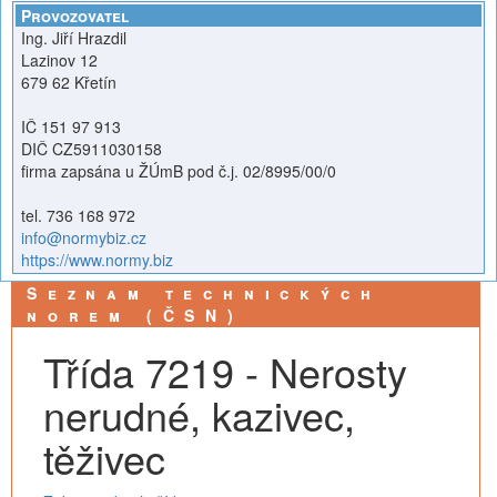
Provozovatel
Ing. Jiří Hrazdil
Lazinov 12
679 62 Křetín
IČ 151 97 913
DIČ CZ5911030158
firma zapsána u ŽÚmB pod č.j. 02/8995/00/0
tel. 736 168 972
info@normybiz.cz
https://www.normy.biz
Seznam technických
norem (ČSN)
Třída 7219 - Nerosty
nerudné, kazivec,
těživec