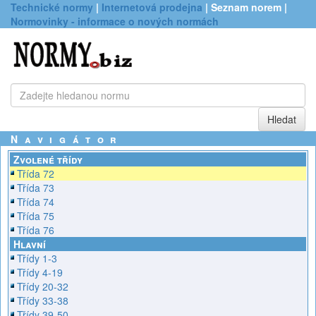
Technické normy
|
Internetová prodejna
| Seznam norem |
Normovinky - informace o nových normách
Navigátor
Zvolené třídy
Třída 72
Třída 73
Třída 74
Třída 75
Třída 76
Hlavní
Třídy 1-3
Třídy 4-19
Třídy 20-32
Třídy 33-38
Třídy 39-50