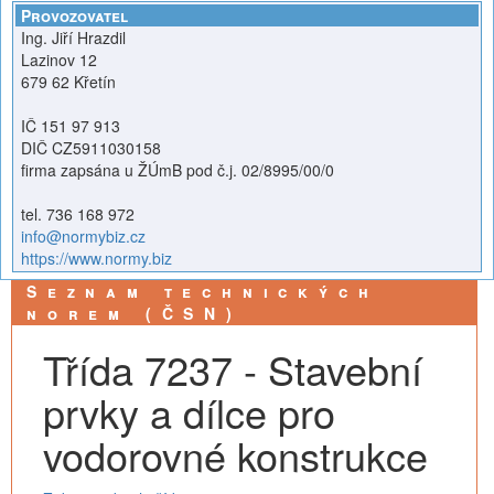
Provozovatel
Ing. Jiří Hrazdil
Lazinov 12
679 62 Křetín
IČ 151 97 913
DIČ CZ5911030158
firma zapsána u ŽÚmB pod č.j. 02/8995/00/0
tel. 736 168 972
info@normybiz.cz
https://www.normy.biz
Seznam technických
norem (ČSN)
Třída 7237 - Stavební
prvky a dílce pro
vodorovné konstrukce