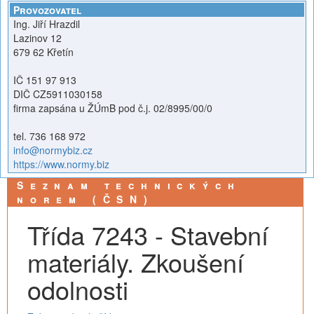
Provozovatel
Ing. Jiří Hrazdil
Lazinov 12
679 62 Křetín
IČ 151 97 913
DIČ CZ5911030158
firma zapsána u ŽÚmB pod č.j. 02/8995/00/0
tel. 736 168 972
info@normybiz.cz
https://www.normy.biz
Seznam technických
norem (ČSN)
Třída 7243 - Stavební
materiály. Zkoušení
odolnosti