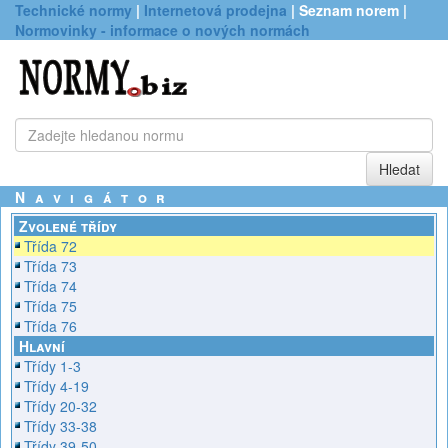
Technické normy
|
Internetová prodejna
| Seznam norem |
Normovinky - informace o nových normách
Navigátor
Zvolené třídy
Třída 72
Třída 73
Třída 74
Třída 75
Třída 76
Hlavní
Třídy 1-3
Třídy 4-19
Třídy 20-32
Třídy 33-38
Třídy 39-50