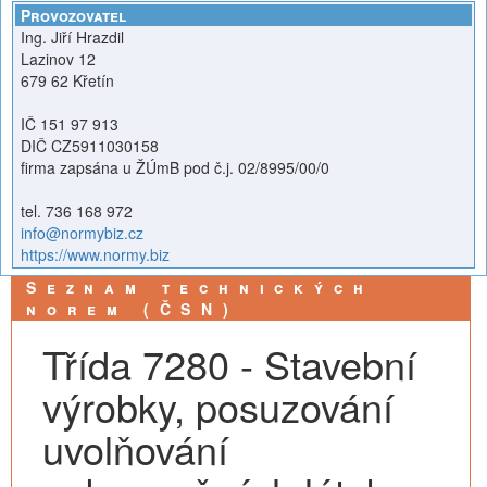
Provozovatel
Ing. Jiří Hrazdil
Lazinov 12
679 62 Křetín
IČ 151 97 913
DIČ CZ5911030158
firma zapsána u ŽÚmB pod č.j. 02/8995/00/0
tel. 736 168 972
info@normybiz.cz
https://www.normy.biz
Seznam technických
norem (ČSN)
Třída 7280 - Stavební
výrobky, posuzování
uvolňování