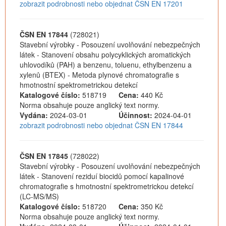
zobrazit podrobnosti nebo objednat ČSN EN 17201
ČSN EN 17844
(728021)
Stavební výrobky - Posouzení uvolňování nebezpečných
látek - Stanovení obsahu polycyklických aromatických
uhlovodíků (PAH) a benzenu, toluenu, ethylbenzenu a
xylenů (BTEX) - Metoda plynové chromatografie s
hmotnostní spektrometrickou detekcí
Katalogové číslo:
518719
Cena:
440 Kč
Norma obsahuje pouze anglický text normy.
Vydána:
2024-03-01
Účinnost:
2024-04-01
zobrazit podrobnosti nebo objednat ČSN EN 17844
ČSN EN 17845
(728022)
Stavební výrobky - Posouzení uvolňování nebezpečných
látek - Stanovení reziduí biocidů pomocí kapalinové
chromatografie s hmotnostní spektrometrickou detekcí
(LC-MS/MS)
Katalogové číslo:
518720
Cena:
350 Kč
Norma obsahuje pouze anglický text normy.