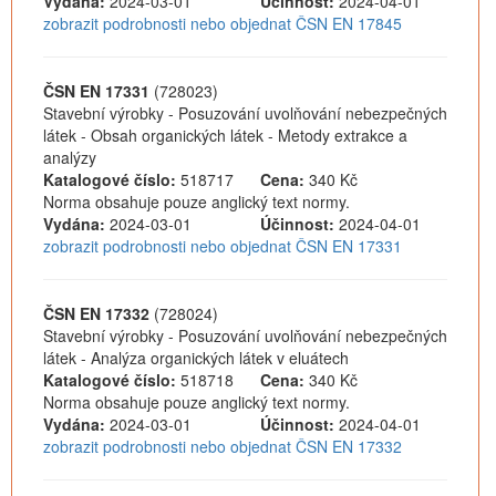
Vydána:
2024-03-01
Účinnost:
2024-04-01
zobrazit podrobnosti nebo objednat ČSN EN 17845
ČSN EN 17331
(728023)
Stavební výrobky - Posuzování uvolňování nebezpečných
látek - Obsah organických látek - Metody extrakce a
analýzy
Katalogové číslo:
518717
Cena:
340 Kč
Norma obsahuje pouze anglický text normy.
Vydána:
2024-03-01
Účinnost:
2024-04-01
zobrazit podrobnosti nebo objednat ČSN EN 17331
ČSN EN 17332
(728024)
Stavební výrobky - Posuzování uvolňování nebezpečných
látek - Analýza organických látek v eluátech
Katalogové číslo:
518718
Cena:
340 Kč
Norma obsahuje pouze anglický text normy.
Vydána:
2024-03-01
Účinnost:
2024-04-01
zobrazit podrobnosti nebo objednat ČSN EN 17332