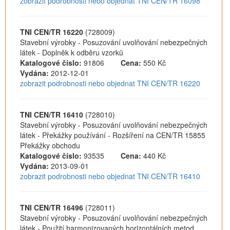
zobrazit podrobnosti nebo objednat TNI CEN/TR 16098
TNI CEN/TR 16220
(728009)
Stavební výrobky - Posuzování uvolňování nebezpečných
látek - Doplněk k odběru vzorků
Katalogové číslo:
91806
Cena:
550 Kč
Vydána:
2012-12-01
zobrazit podrobnosti nebo objednat TNI CEN/TR 16220
TNI CEN/TR 16410
(728010)
Stavební výrobky - Posuzování uvolňování nebezpečných
látek - Překážky používání - Rozšíření na CEN/TR 15855
Překážky obchodu
Katalogové číslo:
93535
Cena:
440 Kč
Vydána:
2013-09-01
zobrazit podrobnosti nebo objednat TNI CEN/TR 16410
TNI CEN/TR 16496
(728011)
Stavební výrobky - Posuzování uvolňování nebezpečných
látek - Použití harmonizovaných horizontálních metod