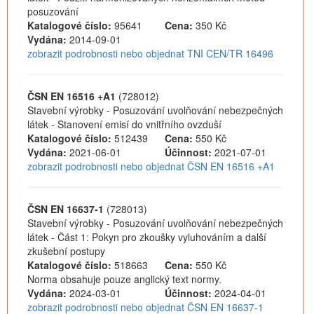
posuzování
Katalogové číslo:
95641
Cena:
350 Kč
Vydána:
2014-09-01
zobrazit podrobnosti nebo objednat TNI CEN/TR 16496
ČSN EN 16516 +A1
(728012)
Stavební výrobky - Posuzování uvolňování nebezpečných
látek - Stanovení emisí do vnitřního ovzduší
Katalogové číslo:
512439
Cena:
550 Kč
Vydána:
2021-06-01
Účinnost:
2021-07-01
zobrazit podrobnosti nebo objednat ČSN EN 16516 +A1
ČSN EN 16637-1
(728013)
Stavební výrobky - Posuzování uvolňování nebezpečných
látek - Část 1: Pokyn pro zkoušky vyluhováním a další
zkušební postupy
Katalogové číslo:
518663
Cena:
550 Kč
Norma obsahuje pouze anglický text normy.
Vydána:
2024-03-01
Účinnost:
2024-04-01
zobrazit podrobnosti nebo objednat ČSN EN 16637-1