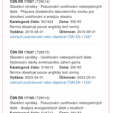
ČSN EN 17087
(728014)
Stavební výrobky - Posuzování uvolňování nebezpečných
látek - Příprava zkušebního laboratorního vzorku pro
zkoušení uvolňování a analýzu obsahu
Katalogové číslo:
507424
Cena:
550 Kč
Norma obsahuje pouze anglický text normy.
Vydána:
2019-08-01
Účinnost:
2019-09-01
zobrazit podrobnosti nebo objednat ČSN EN 17087
ČSN EN 17637
(728015)
Stavební výrobky - Uvolňování nebezpečných látek -
Hodnocení dávky emitovaného záření gama
Katalogové číslo:
516614
Cena:
350 Kč
Norma obsahuje pouze anglický text normy.
Vydána:
2023-04-01
Účinnost:
2023-05-01
zobrazit podrobnosti nebo objednat ČSN EN 17637
ČSN EN 17195
(728016)
Stavební výrobky - Posuzování uvolňování nebezpečných
látek - Analýza anorganických látek v eluátech
Katalogové číslo:
518712
Cena:
350 Kč