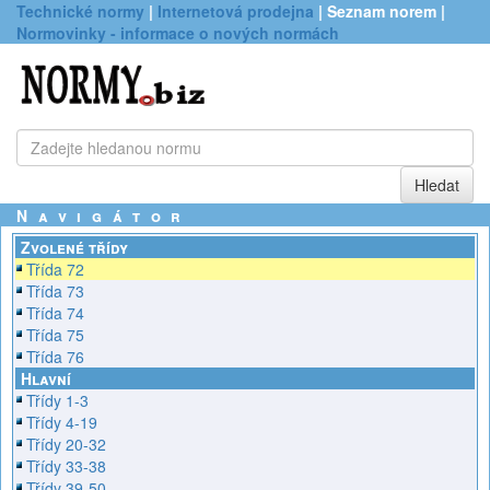
Technické normy
|
Internetová prodejna
| Seznam norem |
Normovinky - informace o nových normách
Navigátor
Zvolené třídy
Třída 72
Třída 73
Třída 74
Třída 75
Třída 76
Hlavní
Třídy 1-3
Třídy 4-19
Třídy 20-32
Třídy 33-38
Třídy 39-50