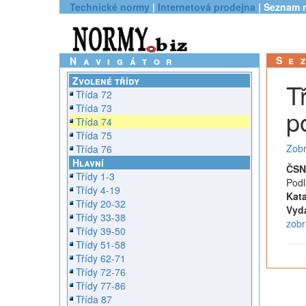
Technické normy
|
Internetová prodejna
| Seznam 
Se
Navigátor
Zvolené třídy
T
Třída 72
Třída 73
p
Třída 74
Třída 75
Zobr
Třída 76
Hlavní
ČSN
Třídy 1-3
Podl
Třídy 4-19
Kata
Třídy 20-32
Vyd
Třídy 33-38
zobr
Třídy 39-50
Třídy 51-58
Třídy 62-71
Třídy 72-76
Třídy 77-86
Třída 87