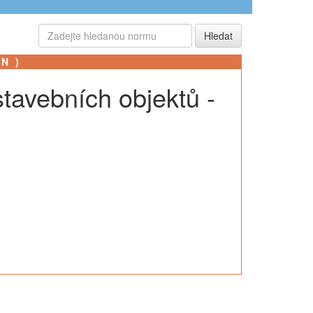
SN)
stavebních objektů -