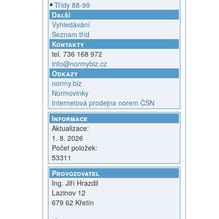
Třídy 88-99
Další
Vyhledávání
Seznam tříd
Kontakty
tel. 736 168 972
info@normybiz.cz
Odkazy
normy.biz
Normovinky
Internetová prodejna norem ČSN
Informace
Aktualizace:
1. 8. 2026
Počet položek:
53311
Provozovatel
Ing. Jiří Hrazdil
Lazinov 12
679 62 Křetín