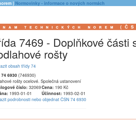
norem |
Normovinky - informace o nových normách
znam technických norem (Č
řída 7469 - Doplňkové části 
odlahové rošty
azit obsah třídy 74
 74 6930
(746930)
ahové rošty ocelové. Společná ustanovení
logové číslo:
32069
Cena:
190 Kč
ána:
1993-01-01
Účinnost:
1993-02-01
azit podrobnosti nebo objednat ČSN 74 6930