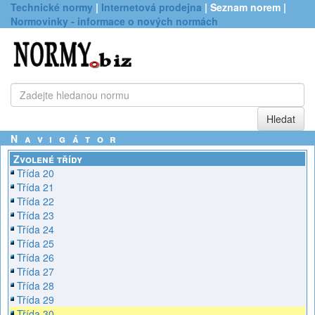
Technické normy
|
Internetová prodejna
| Seznam norem |
Normovinky - informace o nových normách
Navigátor
Zvolené třídy
Třída 20
Třída 21
Třída 22
Třída 23
Třída 24
Třída 25
Třída 26
Třída 27
Třída 28
Třída 29
Třída 30