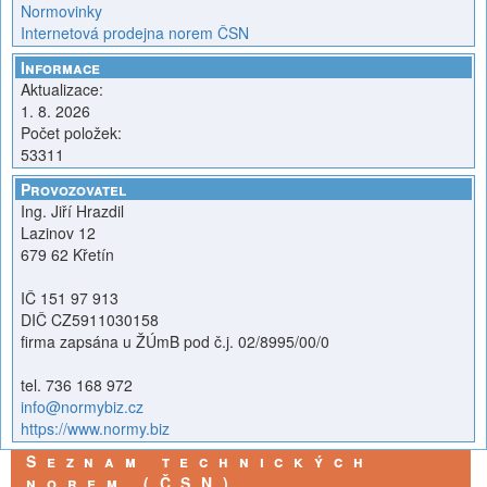
Normovinky
Internetová prodejna norem ČSN
Informace
Aktualizace:
1. 8. 2026
Počet položek:
53311
Provozovatel
Ing. Jiří Hrazdil
Lazinov 12
679 62 Křetín
IČ 151 97 913
DIČ CZ5911030158
firma zapsána u ŽÚmB pod č.j. 02/8995/00/0
tel. 736 168 972
info@normybiz.cz
https://www.normy.biz
Seznam technických
norem (ČSN)