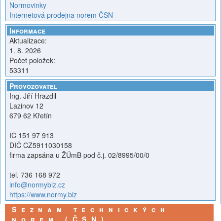
Normovinky
Internetová prodejna norem ČSN
Informace
Aktualizace:
1. 8. 2026
Počet položek:
53311
Provozovatel
Ing. Jiří Hrazdil
Lazinov 12
679 62 Křetín
IČ 151 97 913
DIČ CZ5911030158
firma zapsána u ŽÚmB pod č.j. 02/8995/00/0
tel. 736 168 972
info@normybiz.cz
https://www.normy.biz
Seznam technických
norem (ČSN)