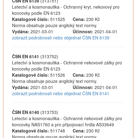
ČSN EN 6139
(313751)
Letectví a kosmonautika - Ochranný kryt, nekovový pro
koncovky podle EN 6123
Katalogové číslo:
511525
Cena:
230 Kč
Norma obsahuje pouze anglický text normy.
Vydána:
2021-03-01
Účinnost:
2021-04-01
zobrazit podrobnosti nebo objednat ČSN EN 6139
ČSN EN 6141
(313752)
Letectví a kosmonautika - Ochranné nekovové zátky pro
koncovky podle EN 6123
Katalogové číslo:
511526
Cena:
230 Kč
Norma obsahuje pouze anglický text normy.
Vydána:
2021-03-01
Účinnost:
2021-04-01
zobrazit podrobnosti nebo objednat ČSN EN 6141
ČSN EN 6140
(313753)
Letectví a kosmonautika - Ochranné nekovové zátky pro
koncovky NAS1760 a pro připojovací hrdla AS33649
Katalogové číslo:
511748
Cena:
230 Kč
Norma obsahuje pouze anglický text normy.