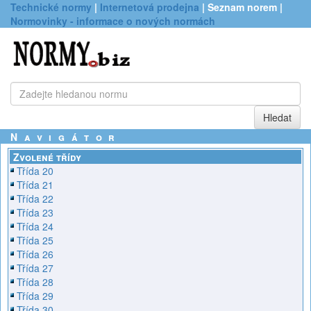
Technické normy
|
Internetová prodejna
| Seznam norem |
Normovinky - informace o nových normách
Navigátor
Zvolené třídy
Třída 20
Třída 21
Třída 22
Třída 23
Třída 24
Třída 25
Třída 26
Třída 27
Třída 28
Třída 29
Třída 30