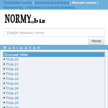
Technické normy
|
Internetová prodejna
| Seznam norem |
Normovinky - informace o nových normách
Navigátor
Zvolené třídy
Třída 20
Třída 21
Třída 22
Třída 23
Třída 24
Třída 25
Třída 26
Třída 27
Třída 28
Třída 29
Třída 30