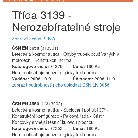
Třída 3139 -
Nerozebíratelné stroje
Zobrazit obsah třídy 31
ČSN EN 3658
(313901)
Letectví a kosmonautika - Ohyby trubek používaných v
motorech - Konstrukční norma
Katalogové číslo:
81379
Cena:
190 Kč
Norma obsahuje pouze anglický text normy.
Vydána:
2008-10-01
Účinnost:
2008-11-01
zobrazit podrobnosti nebo objednat ČSN EN 3658
ČSN EN 4550-1
(313903)
Letectví a kosmonautika - Spojování potrubí 37° -
Konstrukční konfigurace - Palcová řada - Část 1:
Koncovky s vnější těsnicí kulovou plochou
Katalogové číslo:
97353
Cena:
190 Kč
Norma obsahuje pouze anglický text normy.