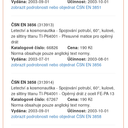
Vydána:
2003-09-01
Účinnost:
2003-10-01
zobrazit podrobnosti nebo objednat ČSN EN 3851
ČSN EN 3856
(313913)
Letectví a kosmonautika - Spojování potrubí, 60°, kulové,
ze slitiny titanu TI-P64001 - Přesuvné matice pro opěrný
drát
Katalogové číslo:
66826
Cena:
190 Kč
Norma obsahuje pouze anglický text normy.
Vydána:
2003-07-01
Účinnost:
2003-08-01
zobrazit podrobnosti nebo objednat ČSN EN 3856
ČSN EN 3858
(313914)
Letectví a kosmonautika - Spojování potrubí, 60°, kulové,
ze slitiny titanu TI-P64001 - Opěrný drát z oceli FE-PA 13
Katalogové číslo:
67267
Cena:
190 Kč
Norma obsahuje pouze anglický text normy.
Vydána:
2003-09-01
Účinnost:
2003-10-01
zobrazit podrobnosti nebo objednat ČSN EN 3858