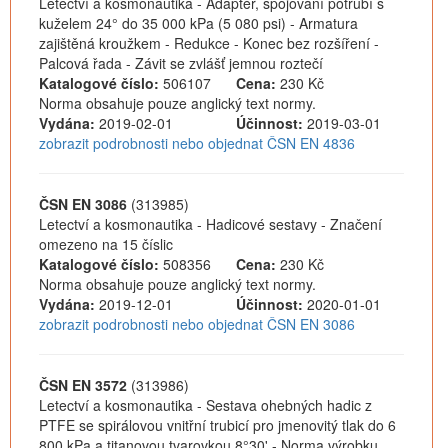
Letectví a kosmonautika - Adaptér, spojování potrubí s
kuželem 24° do 35 000 kPa (5 080 psi) - Armatura
zajištěná kroužkem - Redukce - Konec bez rozšíření -
Palcová řada - Závit se zvlášť jemnou roztečí
Katalogové číslo:
506107
Cena:
230 Kč
Norma obsahuje pouze anglický text normy.
Vydána:
2019-02-01
Účinnost:
2019-03-01
zobrazit podrobnosti nebo objednat ČSN EN 4836
ČSN EN 3086
(313985)
Letectví a kosmonautika - Hadicové sestavy - Značení
omezeno na 15 číslic
Katalogové číslo:
508356
Cena:
230 Kč
Norma obsahuje pouze anglický text normy.
Vydána:
2019-12-01
Účinnost:
2020-01-01
zobrazit podrobnosti nebo objednat ČSN EN 3086
ČSN EN 3572
(313986)
Letectví a kosmonautika - Sestava ohebných hadic z
PTFE se spirálovou vnitřní trubicí pro jmenovitý tlak do 6
800 kPa a titanovou tvarovkou 8°30' - Norma výrobku