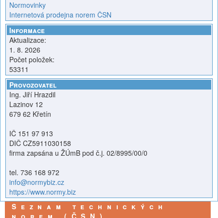
Normovinky
Internetová prodejna norem ČSN
Informace
Aktualizace:
1. 8. 2026
Počet položek:
53311
Provozovatel
Ing. Jiří Hrazdil
Lazinov 12
679 62 Křetín
IČ 151 97 913
DIČ CZ5911030158
firma zapsána u ŽÚmB pod č.j. 02/8995/00/0
tel. 736 168 972
info@normybiz.cz
https://www.normy.biz
Seznam technických
norem (ČSN)