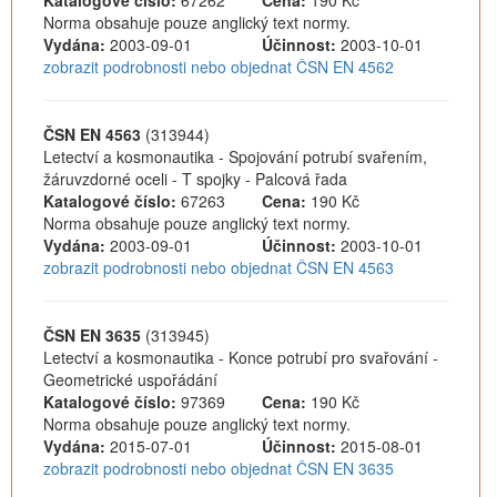
Katalogové číslo:
67262
Cena:
190 Kč
Norma obsahuje pouze anglický text normy.
Vydána:
2003-09-01
Účinnost:
2003-10-01
zobrazit podrobnosti nebo objednat ČSN EN 4562
ČSN EN 4563
(313944)
Letectví a kosmonautika - Spojování potrubí svařením,
žáruvzdorné oceli - T spojky - Palcová řada
Katalogové číslo:
67263
Cena:
190 Kč
Norma obsahuje pouze anglický text normy.
Vydána:
2003-09-01
Účinnost:
2003-10-01
zobrazit podrobnosti nebo objednat ČSN EN 4563
ČSN EN 3635
(313945)
Letectví a kosmonautika - Konce potrubí pro svařování -
Geometrické uspořádání
Katalogové číslo:
97369
Cena:
190 Kč
Norma obsahuje pouze anglický text normy.
Vydána:
2015-07-01
Účinnost:
2015-08-01
zobrazit podrobnosti nebo objednat ČSN EN 3635