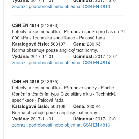
Vydána:
2017-11-01
Účinnost:
2017-12-01
zobrazit podrobnosti nebo objednat ČSN EN 4813
ČSN EN 4814
(313973)
Letectví a kosmonautika - Přírubová spojka pro tlak do 21
000 kPa - Technická specifikace - Palcová řada
Katalogové číslo:
503107
Cena:
230 Kč
Norma obsahuje pouze anglický text normy.
Vydána:
2017-11-01
Účinnost:
2017-12-01
zobrazit podrobnosti nebo objednat ČSN EN 4814
ČSN EN 4816
(313975)
Letectví a kosmonautika - Přírubové spojky - Ploché
těsnění s těsněním typu C ze slitiny niklu - Technická
specifikace - Palcová řada
Katalogové číslo:
503108
Cena:
230 Kč
Norma obsahuje pouze anglický text normy.
Vydána:
2017-11-01
Účinnost:
2017-12-01
zobrazit podrobnosti nebo objednat ČSN EN 4816