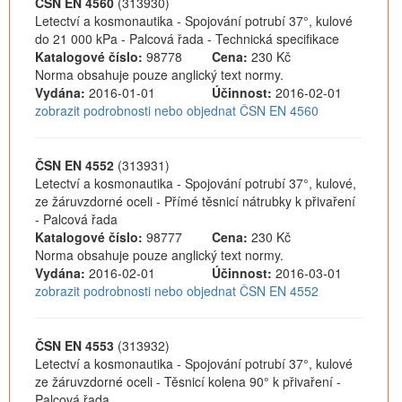
ČSN EN 4560
(313930)
Letectví a kosmonautika - Spojování potrubí 37°, kulové
do 21 000 kPa - Palcová řada - Technická specifikace
Katalogové číslo:
98778
Cena:
230 Kč
Norma obsahuje pouze anglický text normy.
Vydána:
2016-01-01
Účinnost:
2016-02-01
zobrazit podrobnosti nebo objednat ČSN EN 4560
ČSN EN 4552
(313931)
Letectví a kosmonautika - Spojování potrubí 37°, kulové,
ze žáruvzdorné oceli - Přímé těsnicí nátrubky k přivaření
- Palcová řada
Katalogové číslo:
98777
Cena:
230 Kč
Norma obsahuje pouze anglický text normy.
Vydána:
2016-02-01
Účinnost:
2016-03-01
zobrazit podrobnosti nebo objednat ČSN EN 4552
ČSN EN 4553
(313932)
Letectví a kosmonautika - Spojování potrubí 37°, kulové
ze žáruvzdorné oceli - Těsnicí kolena 90° k přivaření -
Palcová řada