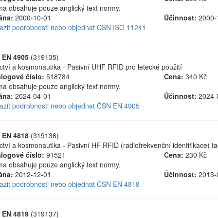
a obsahuje pouze anglický text normy.
ána:
2000-10-01
Účinnost:
2000-
azit podrobnosti nebo objednat ČSN ISO 11241
 EN 4905
(319135)
ctví a kosmonautika - Pasivní UHF RFID pro letecké použití
logové číslo:
518784
Cena:
340 Kč
a obsahuje pouze anglický text normy.
ána:
2024-04-01
Účinnost:
2024-
azit podrobnosti nebo objednat ČSN EN 4905
 EN 4818
(319136)
ctví a kosmonautika - Pasivní HF RFID (radiofrekvenční identifikace) ta
logové číslo:
91521
Cena:
230 Kč
a obsahuje pouze anglický text normy.
ána:
2012-12-01
Účinnost:
2013-
azit podrobnosti nebo objednat ČSN EN 4818
 EN 4819
(319137)