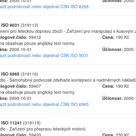
ána:
2000-10-01
Účinnost:
2000-
azit podrobnosti nebo objednat ČSN ISO 8268
 ISO 9031
(319113)
vení pro leteckou dopravu zboží - Zařízení pro manipulaci s kusovým
logové číslo:
59412
Cena:
190 Kč
a obsahuje pouze anglický text normy.
ána:
2000-10-01
Účinnost:
2000-
azit podrobnosti nebo objednat ČSN ISO 9031
 ISO 6965
(319116)
dlo - Samohybný podvozek zdvihače kontejnerů a nadměrných náklad
logové číslo:
59407
Cena:
190 Kč
a obsahuje pouze anglický text normy.
ána:
2000-10-01
Účinnost:
2000-
azit podrobnosti nebo objednat ČSN ISO 6965
 ISO 11241
(319119)
dlo - Zařízení pro přepravu leteckých motorů
logové číslo:
59420
Cena:
230 Kč