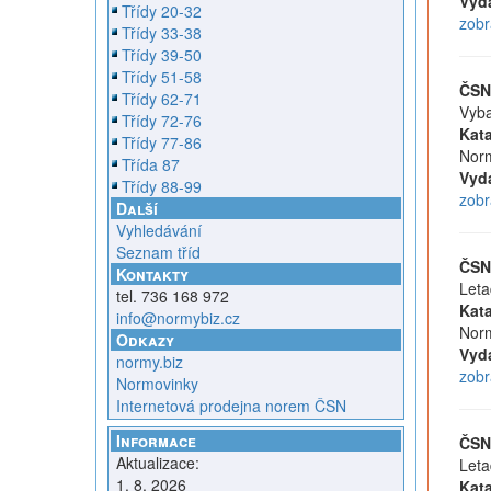
Vyd
Třídy 20-32
zobr
Třídy 33-38
Třídy 39-50
Třídy 51-58
ČSN
Třídy 62-71
Vyba
Třídy 72-76
Kata
Třídy 77-86
Norm
Třída 87
Vyd
Třídy 88-99
zobr
Další
Vyhledávání
Seznam tříd
ČSN
Kontakty
Leta
tel. 736 168 972
Kata
info@normybiz.cz
Norm
Odkazy
Vyd
normy.biz
zobr
Normovinky
Internetová prodejna norem ČSN
Informace
ČSN
Aktualizace:
Leta
1. 8. 2026
Kata