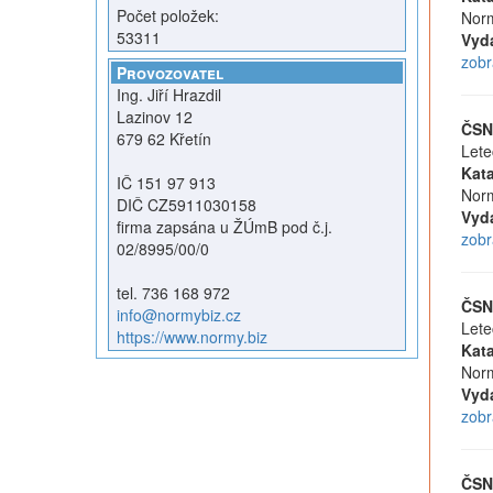
Počet položek:
Norm
53311
Vyd
zobr
Provozovatel
Ing. Jiří Hrazdil
Lazinov 12
ČSN
679 62 Křetín
Lete
Kata
IČ 151 97 913
Norm
DIČ CZ5911030158
Vyd
firma zapsána u ŽÚmB pod č.j.
zobr
02/8995/00/0
tel. 736 168 972
ČSN
info@normybiz.cz
Lete
https://www.normy.biz
Kata
Norm
Vyd
zobr
ČSN