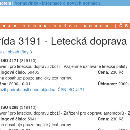
norem |
Normovinky - informace o nových normách
znam technických norem (Č
řída 3191 - Letecká doprava
azit obsah třídy 31
 ISO 4171
(319110)
vení pro leteckou dopravu zboží - Vzájemně uznávané letecké palety
logové číslo:
59405
Cena:
230 Kč
a obsahuje pouze anglický text normy.
ána:
2000-10-01
Účinnost:
2000-
azit podrobnosti nebo objednat ČSN ISO 4171
 ISO 8268
(319112)
vení pro leteckou dopravu zboží - Zařízení pro dopravu automobilů - 
logové číslo:
59411
Cena:
230 Kč
a obsahuje pouze anglický text normy.