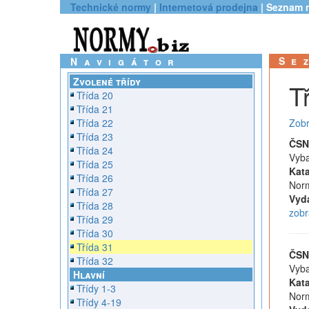
Technické normy
|
Internetová prodejna
| Seznam 
Se
Navigátor
Zvolené třídy
T
Třída 20
Třída 21
Třída 22
Zobr
Třída 23
ČSN
Třída 24
Vyba
Třída 25
Kata
Třída 26
Norm
Třída 27
Vyd
Třída 28
zobr
Třída 29
Třída 30
Třída 31
ČSN
Třída 32
Vyba
Hlavní
Kata
Třídy 1-3
Norm
Třídy 4-19