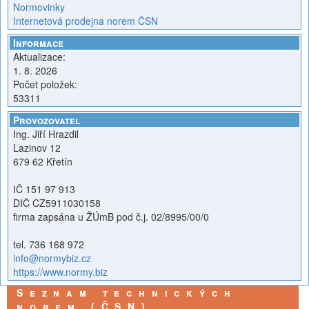
Normovinky
Internetová prodejna norem ČSN
Informace
Aktualizace:
1. 8. 2026
Počet položek:
53311
Provozovatel
Ing. Jiří Hrazdil
Lazinov 12
679 62 Křetín
IČ 151 97 913
DIČ CZ5911030158
firma zapsána u ŽÚmB pod č.j. 02/8995/00/0
tel. 736 168 972
info@normybiz.cz
https://www.normy.biz
Seznam technických
norem (ČSN)