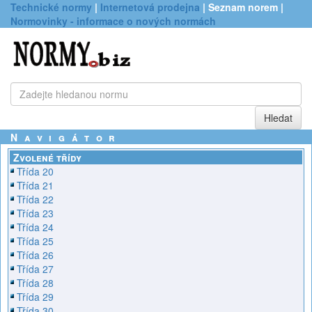
Technické normy
|
Internetová prodejna
| Seznam norem |
Normovinky - informace o nových normách
Navigátor
Zvolené třídy
Třída 20
Třída 21
Třída 22
Třída 23
Třída 24
Třída 25
Třída 26
Třída 27
Třída 28
Třída 29
Třída 30